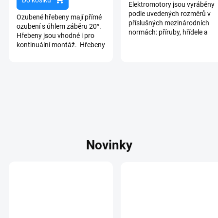
Do košíku
5
Elektromotory jsou vyráběny
hvězdiček.
podle uvedených rozměrů v
Ozubené hřebeny mají přímé
příslušných mezinárodních
ozubení s úhlem záběru 20°.
normách: příruby, hřídele a
Hřebeny jsou vhodné i pro
patky k základně jsou
kontinuální montáž. Hřebeny
dimenzovány podle
jsou vyrobeny z oceli C 45 E
předpisů...
UNI EN 10083-1 v...
Novinky