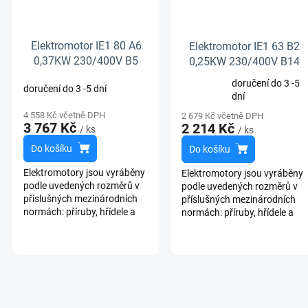
Elektromotor IE1 80 A6
Elektromotor IE1 63 B2
0,37KW 230/400V B5
0,25KW 230/400V B14
doručení do 3 -5
doručení do 3 -5 dní
Průměrné
dní
hodnocení
4 558 Kč včetně DPH
2 679 Kč včetně DPH
produktu
3 767 Kč
2 214 Kč
/ ks
/ ks
je
5,0
Do košíku
Do košíku
z
5
Elektromotory jsou vyráběny
Elektromotory jsou vyráběny
hvězdiček.
podle uvedených rozměrů v
podle uvedených rozměrů v
příslušných mezinárodních
příslušných mezinárodních
normách: příruby, hřídele a
normách: příruby, hřídele a
patky k základně jsou
patky k základně jsou
dimenzovány podle
dimenzovány podle
předpisů...
předpisů...