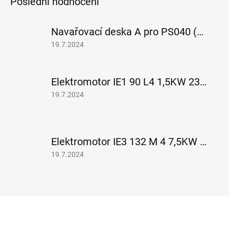
Poslední hodnocení
Navařovací deska A pro PS040 (KRVPS040A01A)
Hodnocení
19.7.2024
produktu
je
5
Elektromotor IE1 90 L4 1,5KW 230/400V B5
z
5
Hodnocení
19.7.2024
hvězdiček.
produktu
je
5
z
Elektromotor IE3 132 M 4 7,5KW 400/690V B5
5
hvězdiček.
Hodnocení
19.7.2024
produktu
je
5
z
Z
5
á
hvězdiček.
p