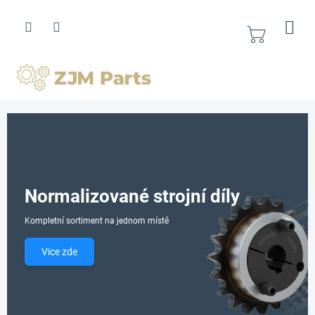
Přejít
na
obsah
Nákupní
košík
V
í
t
e
Normalizované strojní díly
j
Kompletní sortiment na jednom místě
t
e
Vice zde
v
n
a