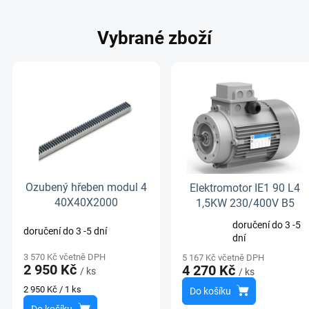
Vybrané zboží
Ozubený hřeben modul 4
Elektromotor IE1 90 L4
40X40X2000
1,5KW 230/400V B5
doručení do 3 -5
doručení do 3 -5 dní
Průměrné
dní
hodnocení
3 570 Kč včetně DPH
5 167 Kč včetně DPH
produktu
2 950 Kč
4 270 Kč
/ ks
/ ks
je
5,0
Měrná
2 950 Kč / 1 ks
Do košíku
z
cena: