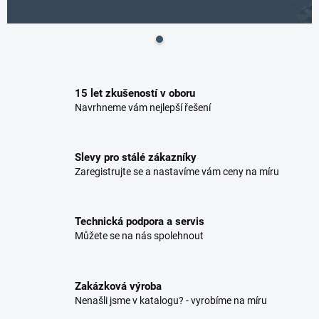
š
e
m
o
15 let zkušeností v oboru
b
Navrhneme vám nejlepší řešení
c
h
Slevy pro stálé zákazníky
o
Zaregistrujte se a nastavíme vám ceny na míru
d
ě
Technická podpora a servis
Můžete se na nás spolehnout
Zakázková výroba
Nenašli jsme v katalogu? - vyrobíme na míru