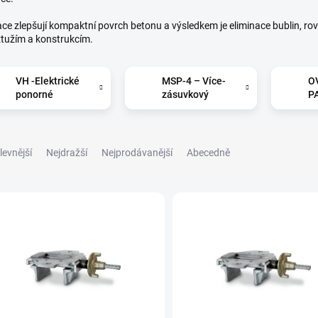
ace zlepšují kompaktní povrch betonu a výsledkem je eliminace bublin, rovn
ztužím a konstrukcím.
VH -Elektrické
MSP-4 – Více-
O
ponorné
zásuvkový
P
vibrátory
panel
El
fr
m
levnější
Nejdražší
Nejprodávanější
Abecedně