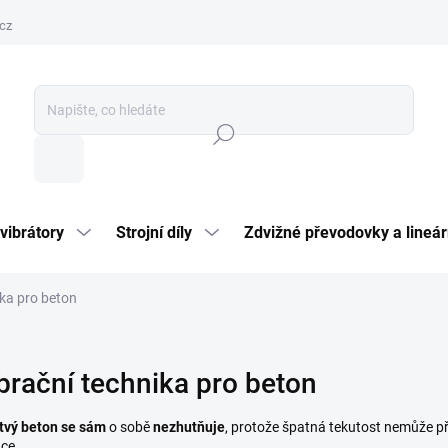
cz
Hledat
vibrátory
Strojní díly
Zdvižné převodovky a lineár
ika pro beton
brační technika pro beton
tvý beton se sám
o sobě
nezhutňuje
, protože špatná tekutost nemůže př
ace.