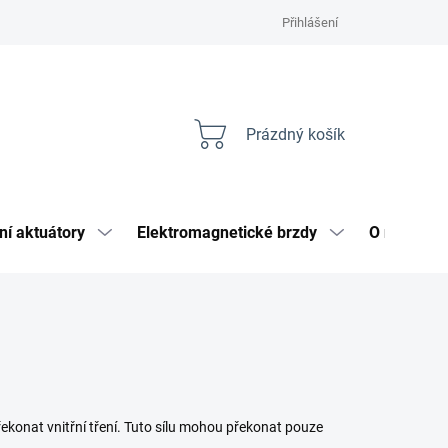
Přihlášení
Prázdný košík
Nákupní
košík
ní aktuátory
Elektromagnetické brzdy
O nás
ekonat vnitřní tření. Tuto sílu mohou překonat pouze