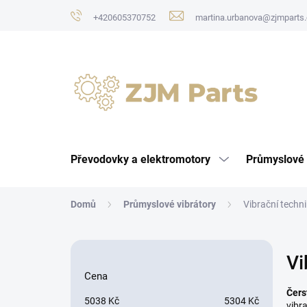
Přejít
+420605370752
martina.urbanova@zjmparts.
na
obsah
Převodovky a elektromotory
Průmyslové 
Domů
Průmyslové vibrátory
Vibrační techn
P
Vi
o
s
Cena
t
Čers
5038
Kč
5304
Kč
vibr