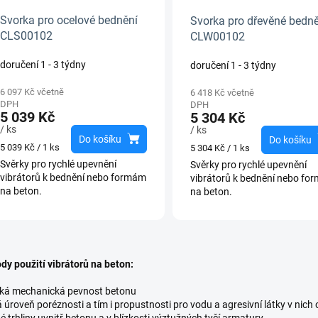
Svorka pro ocelové bednění
Svorka pro dřevěné bedně
CLS00102
CLW00102
doručení 1 - 3 týdny
doručení 1 - 3 týdny
6 097 Kč včetně
6 418 Kč včetně
DPH
DPH
5 039 Kč
5 304 Kč
/ ks
/ ks
Do košíku
Do košíku
Měrná
Měrná
5 039 Kč / 1 ks
5 304 Kč / 1 ks
cena:
cena:
Svěrky pro rychlé upevnění
Svěrky pro rychlé upevnění
vibrátorů k bednění nebo formám
vibrátorů k bednění nebo fo
na beton.
na beton.
O
v
dy použití vibrátorů na beton:
l
á
ká mechanická pevnost betonu
d
á úroveň poréznosti a tím i propustnosti pro vodu a agresivní látky v nic
a
é trhliny uvnitř betonu a v blízkosti výztužných tyčí armatury