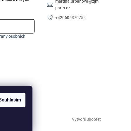
martina.urbanova
@
zjm
parts.cz
+420605370752
rany osobních
Souhlasím
Vytvořil Shoptet