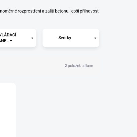
oměrné rozprostření a zalití betonu, lepší přilnavost
VLÁDACÍ
Svěrky
ANEL –
ektronický
ekvenční
ěnič
2
položek celkem