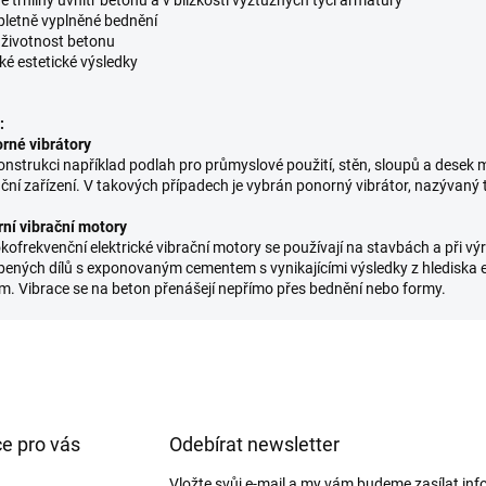
c
letně vyplněné bednění
í
í životnost betonu
p
ké estetické výsledky
r
v
k
:
y
rné vibrátory
v
konstrukci například podlah pro průmyslové použití, stěn, sloupů a desek m
ý
ační zařízení. V takových případech je vybrán ponorný vibrátor, nazývaný t
p
i
rní vibrační motory
s
kofrekvenční elektrické vibrační motory se používají na stavbách a při v
u
bených dílů s exponovaným cementem s vynikajícími výsledky z hlediska e
ům. Vibrace se na beton přenášejí nepřímo přes bednění nebo formy.
e pro vás
Odebírat newsletter
Vložte svůj e-mail a my vám budeme zasílat in