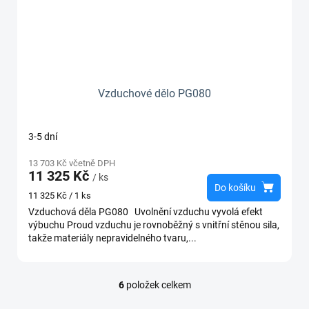
Vzduchové dělo PG080
3-5 dní
13 703 Kč včetně DPH
11 325 Kč
/ ks
Do košíku
Měrná
11 325 Kč / 1 ks
cena:
Vzduchová děla PG080 Uvolnění vzduchu vyvolá efekt
výbuchu Proud vzduchu je rovnoběžný s vnitřní stěnou sila,
takže materiály nepravidelného tvaru,...
6
položek celkem
O
v