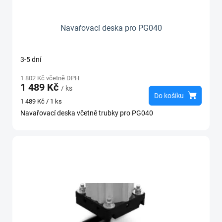
ů
Navařovací deska pro PG040
3-5 dní
1 802 Kč včetně DPH
1 489 Kč
/ ks
Do košíku
Měrná
1 489 Kč / 1 ks
cena:
Navařovací deska včetně trubky pro PG040