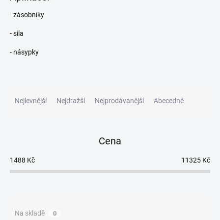
- zásobníky
- sila
- násypky
Ř
a
Nejlevnější
Nejdražší
Nejprodávanější
Abecedně
z
e
n
Cena
í
p
1488
Kč
11325
Kč
r
o
d
u
k
Na skladě
0
t