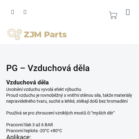
Přejít
na
obsah
Nákupní
košík
PG – Vzduchová děla
Vzduchová děla
Uvolnění vzduchu vyvolá efekt výbuchu
Proud vzduchu je rovnoběžný s vnitřní stěnou sila, takže materiály
nepravidelného tvaru, suché a lehké, stékají dolů bez hromadění
Používá se pro zhroucení vzniklých mostů či "myších děr"
Pracovní tlak 3 až 6 BAR
Pracovní teplota -20°C +80°C
Aplikace: