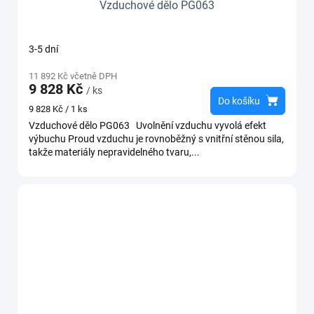
Vzduchové dělo PG063
3-5 dní
11 892 Kč včetně DPH
9 828 Kč
/ ks
Do košíku
Měrná
9 828 Kč / 1 ks
cena:
Vzduchové dělo PG063 Uvolnění vzduchu vyvolá efekt
výbuchu Proud vzduchu je rovnoběžný s vnitřní stěnou sila,
takže materiály nepravidelného tvaru,...