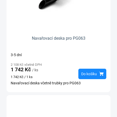
Navařovací deska pro PG063
3-5 dní
2 108 Kč včetně DPH
1 742 Kč
/ ks
Do košíku
Měrná
1 742 Kč / 1 ks
cena:
Navařovací deska včetně trubky pro PG063