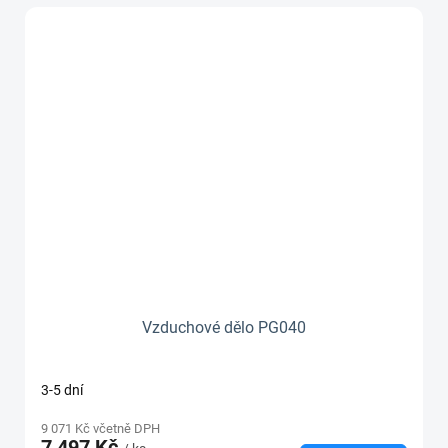
Vzduchové dělo PG040
3-5 dní
9 071 Kč včetně DPH
7 497 Kč