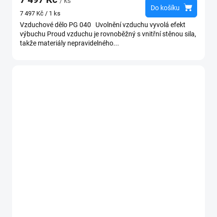
/ ks
Do košíku
Měrná
7 497 Kč / 1 ks
cena:
Vzduchové dělo PG 040 Uvolnění vzduchu vyvolá efekt
výbuchu Proud vzduchu je rovnoběžný s vnitřní stěnou sila,
takže materiály nepravidelného...