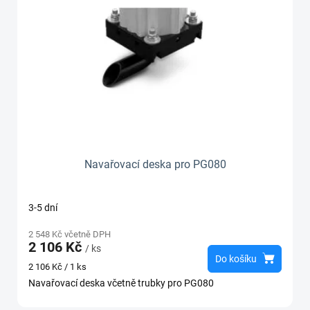
Navařovací deska pro PG080
3-5 dní
2 548 Kč včetně DPH
2 106 Kč
/ ks
Do košíku
Měrná
2 106 Kč / 1 ks
cena:
Navařovací deska včetně trubky pro PG080