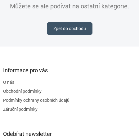
Můžete se ale podívat na ostatní kategorie.
Zpět do obchodu
Z
á
p
a
Informace pro vás
t
O nás
í
Obchodní podmínky
Podmínky ochrany osobních údajů
Záruční podmínky
Odebírat newsletter