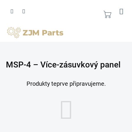
Přejít
na
obsah
Nákupní
košík
MSP-4 – Více-zásuvkový panel
Produkty teprve připravujeme.