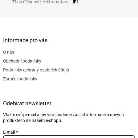
Třída účinnosti elektromotoru
:
IE1
Z
á
p
a
Informace pro vás
t
O nás
í
Obchodní podmínky
Podmínky ochrany osobních údajů
Záruční podmínky
Odebírat newsletter
Vložte svůj e-mail a my vám budeme zasílat informace o nových
produktech na našem e-shopu.
E-mail