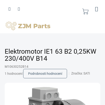
Přejít
na
obsah
Nákupní
košík
Elektromotor IE1 63 B2 0,25KW
230/400V B14
M10630252B14
Průměrné
Značka:
SATI
1 hodnocení
Podrobnosti hodnocení
hodnocení
produktu
je
5,0
z
5
hvězdiček.