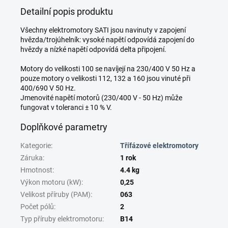
Detailní popis produktu
Všechny elektromotory SATI jsou navinuty v zapojení
hvězda/trojúhelník: vysoké napětí odpovídá zapojení do
hvězdy a nízké napětí odpovídá delta připojení.
Motory do velikosti 100 se navíjejí na 230/400 V 50 Hz a
pouze motory o velikosti 112, 132 a 160 jsou vinuté při
400/690 V 50 Hz.
Jmenovité napětí motorů (230/400 V - 50 Hz) může
fungovat v toleranci ± 10 % V.
Doplňkové parametry
Kategorie
:
Třífázové elektromotory
Záruka
:
1 rok
Hmotnost
:
4.4 kg
Výkon motoru (kW)
:
0,25
Velikost příruby (PAM)
:
063
Počet pólů
:
2
Typ příruby elektromotoru
:
B14