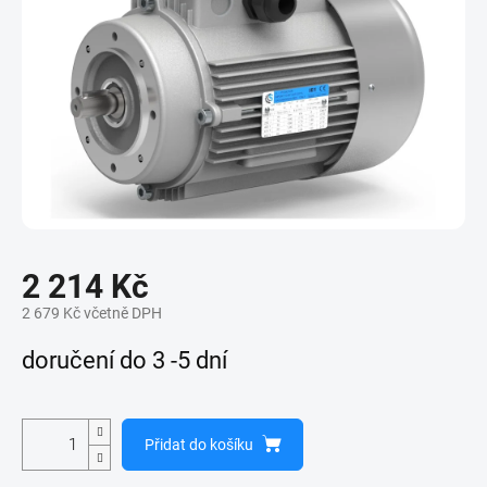
2 214 Kč
2 679 Kč včetně DPH
Měrná
doručení do 3 -5 dní
cena:
Přidat do košíku