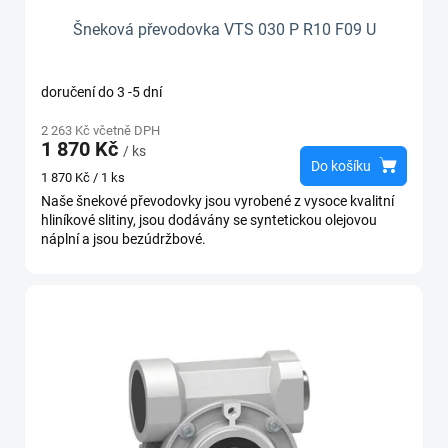
Šneková převodovka VTS 030 P R10 F09 U
doručení do 3 -5 dní
2 263 Kč včetně DPH
1 870 Kč
/ ks
Do košíku
Měrná
1 870 Kč / 1 ks
cena:
Naše šnekové převodovky jsou vyrobené z vysoce kvalitní
hliníkové slitiny, jsou dodávány se syntetickou olejovou
náplní a jsou bezúdržbové.