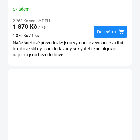
Skladem
2 263 Kč včetně DPH
1 870 Kč
/ ks
Do košíku
Měrná
1 870 Kč / 1 ks
cena:
Naše šnekové převodovky jsou vyrobené z vysoce kvalitní
hliníkové slitiny, jsou dodávány se syntetickou olejovou
náplní a jsou bezúdržbové.