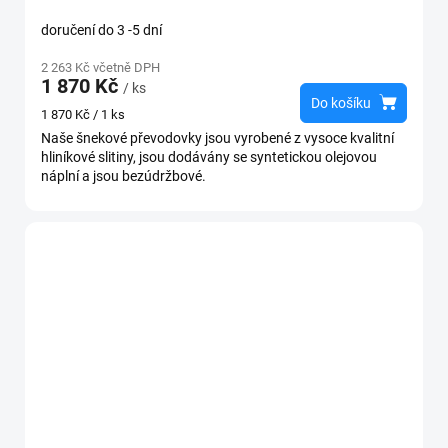
doručení do 3 -5 dní
2 263 Kč včetně DPH
1 870 Kč
/ ks
Do košíku
Měrná
1 870 Kč / 1 ks
cena:
Naše šnekové převodovky jsou vyrobené z vysoce kvalitní
hliníkové slitiny, jsou dodávány se syntetickou olejovou
náplní a jsou bezúdržbové.