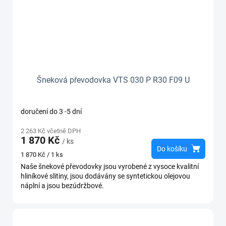
Šneková převodovka VTS 030 P R30 F09 U
doručení do 3 -5 dní
2 263 Kč včetně DPH
1 870 Kč
/ ks
Do košíku
Měrná
1 870 Kč / 1 ks
cena:
Naše šnekové převodovky jsou vyrobené z vysoce kvalitní
hliníkové slitiny, jsou dodávány se syntetickou olejovou
náplní a jsou bezúdržbové.