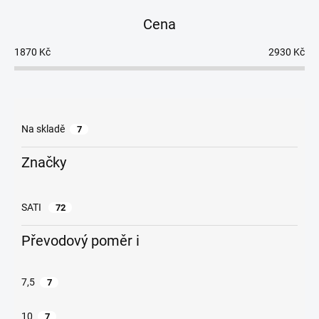
n
Cena
í
p
1870
Kč
2930
Kč
r
o
d
u
k
Na skladě
7
t
ů
Značky
SATI
72
Převodový poměr i
7,5
7
10
7