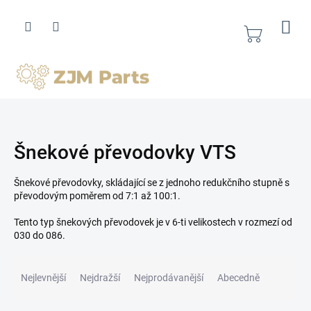
Přejít
na
obsah
Nákupní
košík
Šnekové převodovky VTS
Šnekové převodovky, skládající se z jednoho redukčního stupně s
převodovým poměrem od 7:1 až 100:1.
Tento typ šnekových převodovek je v 6-ti velikostech v rozmezí od
030 do 086.
Ř
a
Nejlevnější
Nejdražší
Nejprodávanější
Abecedně
z
e