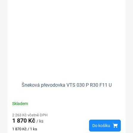
Šneková převodovka VTS 030 P R30 F11 U
Skladem
2 263 Kč včetně DPH
1 870 Kč
/ ks
Do košíku
Měrná
1 870 Kč / 1 ks