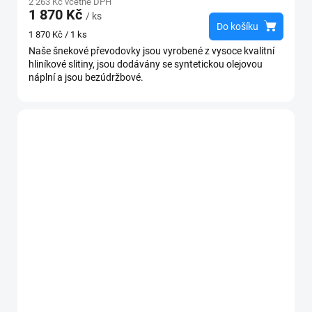
2 263 Kč včetně DPH
1 870 Kč
/ ks
Do košíku
Měrná
1 870 Kč / 1 ks
cena:
Naše šnekové převodovky jsou vyrobené z vysoce kvalitní
hliníkové slitiny, jsou dodávány se syntetickou olejovou
náplní a jsou bezúdržbové.