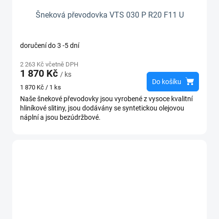
Šneková převodovka VTS 030 P R20 F11 U
doručení do 3 -5 dní
2 263 Kč včetně DPH
1 870 Kč
/ ks
Do košíku
Měrná
1 870 Kč / 1 ks
cena:
Naše šnekové převodovky jsou vyrobené z vysoce kvalitní
hliníkové slitiny, jsou dodávány se syntetickou olejovou
náplní a jsou bezúdržbové.