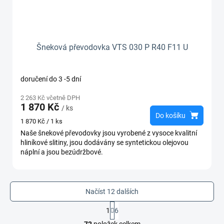
Šneková převodovka VTS 030 P R40 F11 U
doručení do 3 -5 dní
2 263 Kč včetně DPH
1 870 Kč
/ ks
Do košíku
Měrná
1 870 Kč / 1 ks
cena:
Naše šnekové převodovky jsou vyrobené z vysoce kvalitní
hliníkové slitiny, jsou dodávány se syntetickou olejovou
náplní a jsou bezúdržbové.
Načíst 12 dalších
S
1
6
t
O