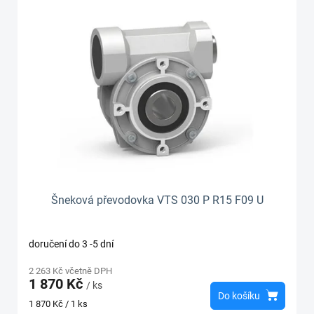
Šneková převodovka VTS 030 P R15 F09 U
doručení do 3 -5 dní
2 263 Kč včetně DPH
1 870 Kč
/ ks
Do košíku
Měrná
1 870 Kč / 1 ks