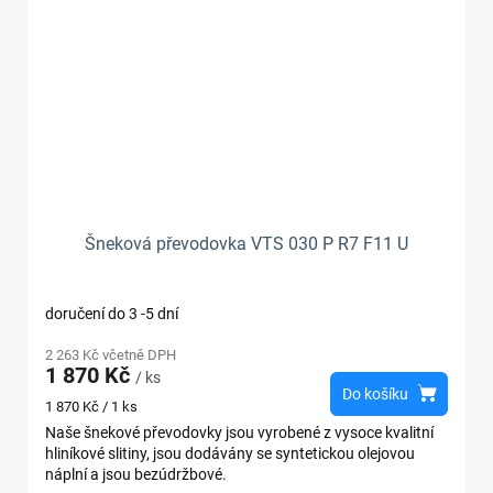
Šneková převodovka VTS 030 P R7 F11 U
doručení do 3 -5 dní
2 263 Kč včetně DPH
1 870 Kč
/ ks
Do košíku
Měrná
1 870 Kč / 1 ks
cena:
Naše šnekové převodovky jsou vyrobené z vysoce kvalitní
hliníkové slitiny, jsou dodávány se syntetickou olejovou
náplní a jsou bezúdržbové.