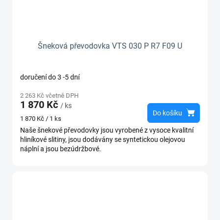
Šneková převodovka VTS 030 P R7 F09 U
doručení do 3 -5 dní
2 263 Kč včetně DPH
1 870 Kč
/ ks
Do košíku
Měrná
1 870 Kč / 1 ks
cena:
Naše šnekové převodovky jsou vyrobené z vysoce kvalitní
hliníkové slitiny, jsou dodávány se syntetickou olejovou
náplní a jsou bezúdržbové.