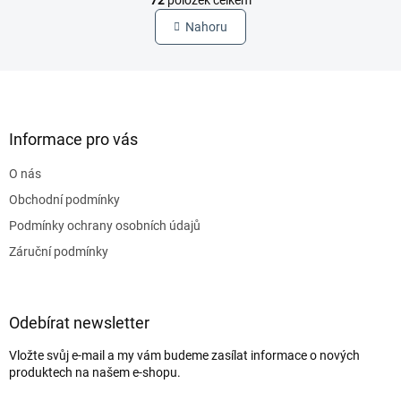
72
položek celkem
r
v
l
á
Nahoru
á
n
d
k
a
Z
o
c
á
v
í
p
á
p
a
Informace pro vás
r
n
t
v
í
O nás
í
k
y
Obchodní podmínky
v
Podmínky ochrany osobních údajů
ý
p
Záruční podmínky
i
s
u
Odebírat newsletter
Vložte svůj e-mail a my vám budeme zasílat informace o nových
produktech na našem e-shopu.