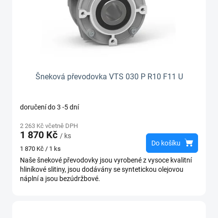
Šneková převodovka VTS 030 P R10 F11 U
doručení do 3 -5 dní
2 263 Kč včetně DPH
1 870 Kč
/ ks
Do košíku
Měrná
1 870 Kč / 1 ks
cena:
Naše šnekové převodovky jsou vyrobené z vysoce kvalitní
hliníkové slitiny, jsou dodávány se syntetickou olejovou
náplní a jsou bezúdržbové.