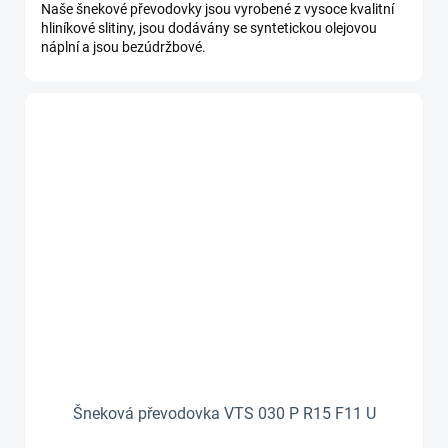
cena:
Naše šnekové převodovky jsou vyrobené z vysoce kvalitní
hliníkové slitiny, jsou dodávány se syntetickou olejovou
náplní a jsou bezúdržbové.
Šneková převodovka VTS 030 P R15 F11 U