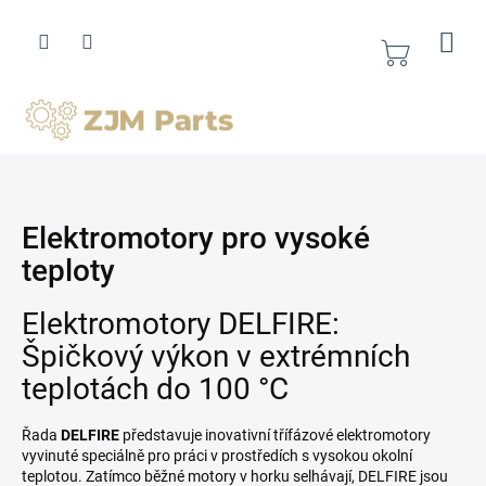
Přejít
na
obsah
Nákupní
košík
Elektromotory pro vysoké
teploty
Elektromotory DELFIRE:
Špičkový výkon v extrémních
teplotách do 100 °C
Řada
DELFIRE
představuje inovativní třífázové elektromotory
vyvinuté speciálně pro práci v prostředích s vysokou okolní
teplotou. Zatímco běžné motory v horku selhávají, DELFIRE jsou