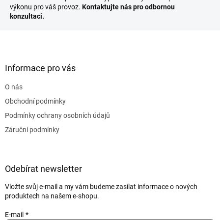
výkonu pro váš provoz.
Kontaktujte nás pro odbornou
konzultaci.
Z
á
p
a
Informace pro vás
t
O nás
í
Obchodní podmínky
Podmínky ochrany osobních údajů
Záruční podmínky
Odebírat newsletter
Vložte svůj e-mail a my vám budeme zasílat informace o nových
produktech na našem e-shopu.
E-mail