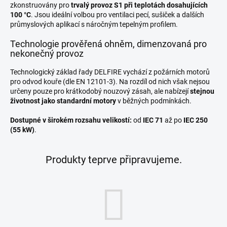
zkonstruovány pro
trvalý provoz S1 při teplotách dosahujících
100 °C
. Jsou ideální volbou pro ventilaci pecí, sušiček a dalších
průmyslových aplikací s náročným tepelným profilem.
Technologie prověřená ohněm, dimenzovaná pro
nekonečný provoz
Technologický základ řady DELFIRE vychází z požárních motorů
pro odvod kouře (dle EN 12101-3). Na rozdíl od nich však nejsou
určeny pouze pro krátkodobý nouzový zásah, ale nabízejí
stejnou
životnost jako standardní motory
v běžných podmínkách.
Dostupné v širokém rozsahu velikostí:
od
IEC 71
až po
IEC 250
(55 kW)
.
Produkty teprve připravujeme.