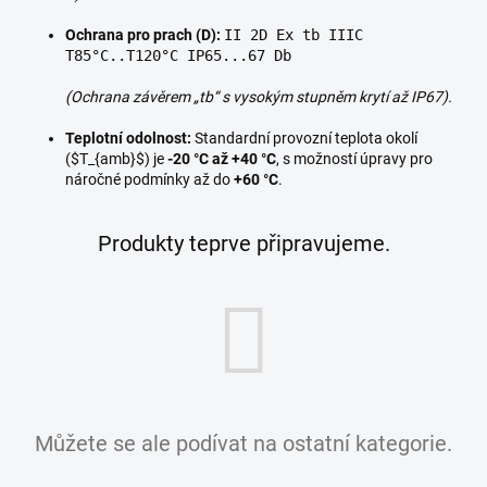
Ochrana pro prach (D):
II 2D Ex tb IIIC
T85°C..T120°C IP65...67 Db
(Ochrana závěrem „tb“ s vysokým stupněm krytí až IP67).
Teplotní odolnost:
Standardní provozní teplota okolí
(
$T_{amb}$
) je
-20 °C až +40 °C
, s možností úpravy pro
náročné podmínky až do
+60 °C
.
Produkty teprve připravujeme.
Můžete se ale podívat na ostatní kategorie.