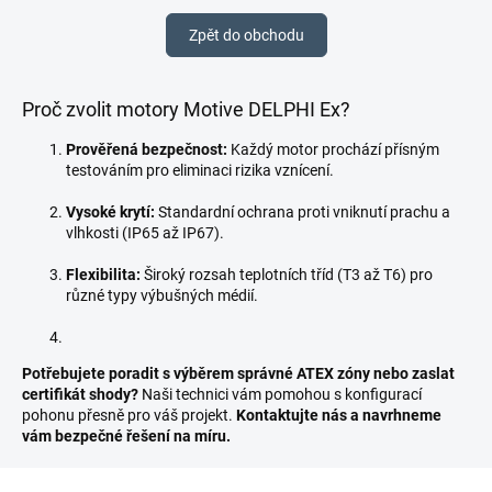
Zpět do obchodu
Proč zvolit motory Motive DELPHI Ex?
Prověřená bezpečnost:
Každý motor prochází přísným
testováním pro eliminaci rizika vznícení.
Vysoké krytí:
Standardní ochrana proti vniknutí prachu a
vlhkosti (IP65 až IP67).
Flexibilita:
Široký rozsah teplotních tříd (T3 až T6) pro
různé typy výbušných médií.
Potřebujete poradit s výběrem správné ATEX zóny nebo zaslat
certifikát shody?
Naši technici vám pomohou s konfigurací
pohonu přesně pro váš projekt.
Kontaktujte nás a navrhneme
vám bezpečné řešení na míru.
Z