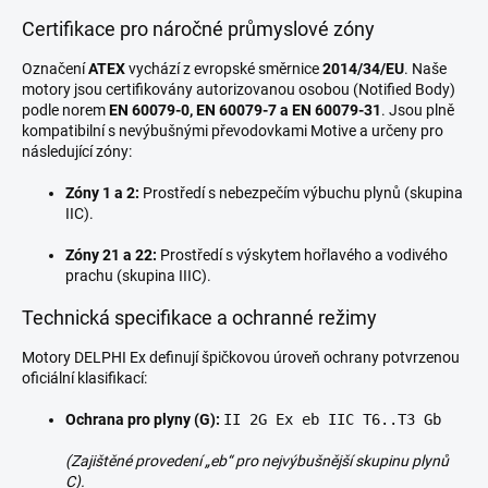
Certifikace pro náročné průmyslové zóny
Označení
ATEX
vychází z evropské směrnice
2014/34/EU
. Naše
motory jsou certifikovány autorizovanou osobou (Notified Body)
podle norem
EN 60079-0, EN 60079-7 a EN 60079-31
. Jsou plně
kompatibilní s nevýbušnými převodovkami Motive a určeny pro
následující zóny:
Zóny 1 a 2:
Prostředí s nebezpečím výbuchu plynů (skupina
IIC).
Zóny 21 a 22:
Prostředí s výskytem hořlavého a vodivého
prachu (skupina IIIC).
Technická specifikace a ochranné režimy
Motory DELPHI Ex definují špičkovou úroveň ochrany potvrzenou
oficiální klasifikací:
Ochrana pro plyny (G):
II 2G Ex eb IIC T6..T3 Gb
(Zajištěné provedení „eb“ pro nejvýbušnější skupinu plynů
C).