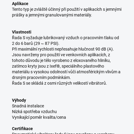
Aplikace
Tento typ je zvláště účinný při použití v aplikacích s jemnými
prášky a jemnými granulovanými materiály.
Vlastnosti
Řada S vyžaduje lubrikovaný vzduch o pracovním tlaku od
2 do 6 barů (29 ~ 87 PSI).
Při maximální rychlosti nepřesahuje hlučnost 90 dB (A).
Jsou navrženy pro použití ve venkovních aplikacích, z
tohoto důvodu je tělo vyrobeno z eloxovaného hliníku,
zatímco kryty jsou z Ixef®, speciálního plastového
materiálu s vysokou odolností vůči atmosférickým vlivům a
drsným pracovním podmínkám.
Řada S se skládá z osmi různých velikostí vibrátorů.
Výhody
Snadná instalace
Nízká spotřeba vzduchu
Vynikající poměr kvalita/cena
Certifikace