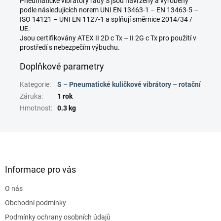
Pneumatické vibrátory řady S jsou navrženy a vyrobeny
podle následujících norem UNI EN 13463-1 – EN 13463-5 –
ISO 14121 – UNI EN 1127-1 a splňují směrnice 2014/34 /
UE.
Jsou certifikovány ATEX II 2D c Tx – II 2G c Tx pro použití v
prostředí s nebezpečím výbuchu.
Doplňkové parametry
Kategorie
:
S – Pneumatické kuličkové vibrátory – rotační
Záruka
:
1 rok
Hmotnost
:
0.3 kg
Z
á
p
a
Informace pro vás
t
O nás
í
Obchodní podmínky
Podmínky ochrany osobních údajů