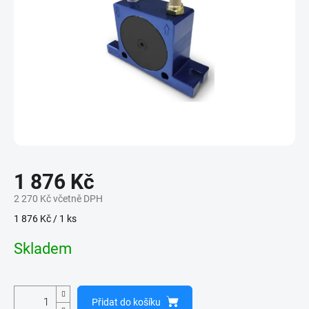
1 876 Kč
2 270 Kč včetně DPH
Měrná
1 876 Kč / 1 ks
cena:
Skladem
Přidat do košíku