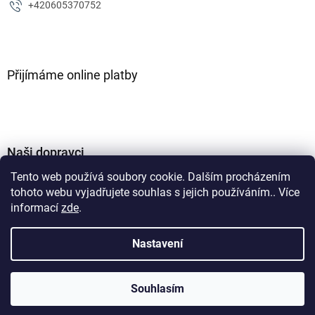
+420605370752
Přijímáme online platby
Naši dopravci
Tento web používá soubory cookie. Dalším procházením
tohoto webu vyjadřujete souhlas s jejich používáním.. Více
informací
zde
.
Nastavení
Vytvořil Shoptet
Souhlasím
Copyright 2026
ZJM parts s.r.o
. Všechna práva vyhrazena.