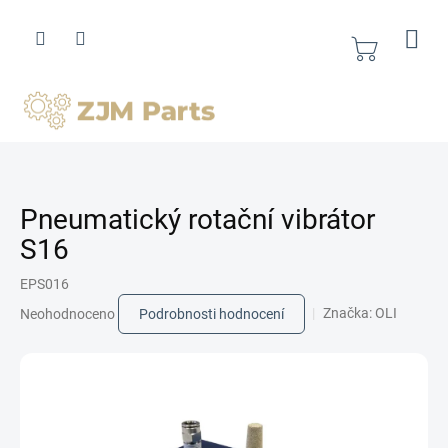
Přejít
na
obsah
Nákupní
košík
Pneumatický rotační vibrátor
S16
EPS016
Průměrné
Značka:
OLI
Neohodnoceno
Podrobnosti hodnocení
hodnocení
produktu
je
0,0
z
5
hvězdiček.