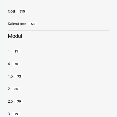
Ocel
515
Kalená ocel
53
Modul
1
81
4
76
1,5
73
2
85
2,5
79
3
79