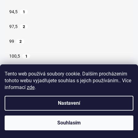
94,5
1
97,5
2
99
2
100,5
1
102
3
Tento web používá soubory cookie. Dalším procházením
tohoto webu vyjadřujete souhlas s jejich používáním.. Více
103,5
1
informací
zde
.
105
4
Nastavení
74
1
Souhlasím
82
1