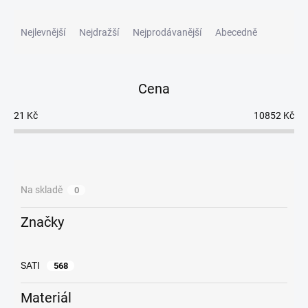
Ř
a
Nejlevnější
Nejdražší
Nejprodávanější
Abecedně
z
e
n
Cena
í
p
21
Kč
10852
Kč
r
o
d
u
k
Na skladě
0
t
ů
Značky
SATI
568
Materiál