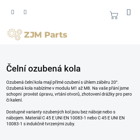
Přejít
na
obsah
Nákupní
košík
Čelní ozubená kola
Ozubená čelní kola mají přímé ozubení s úhlem záběru 20°.
Ozubená kola nabízíme v modulu M1 až M8.
Na vaše přání jsme
schopni provést úpravu, vrtání otvorů, zhotovení drážky pro pero
či kalení.
Dostupné varianty ozubených kol jsou bez náboje nebo s
nábojem. Materiál C 45 E UNI EN 10083-1 nebo C 45 E UNI EN
10083-1 s indukčně tvrzenými zuby.