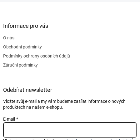
Z
á
p
a
Informace pro vás
t
O nás
í
Obchodní podmínky
Podmínky ochrany osobních údajů
Záruční podmínky
Odebírat newsletter
Vložte svůj e-mail a my vám budeme zasílat informace o nových
produktech na našem e-shopu.
E-mail