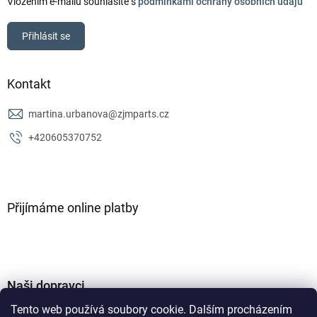
Vložením e-mailu souhlasíte s
podmínkami ochrany osobních údajů
Přihlásit se
Kontakt
martina.urbanova
@
zjmparts.cz
+420605370752
Přijímáme online platby
Naši dopravci
Tento web používá soubory cookie. Dalším procházením