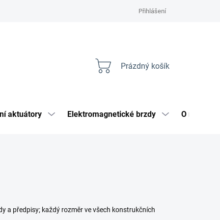
Přihlášení
Prázdný košík
Nákupní
košík
ní aktuátory
Elektromagnetické brzdy
O nás
y a předpisy; každý rozměr ve všech konstrukčních