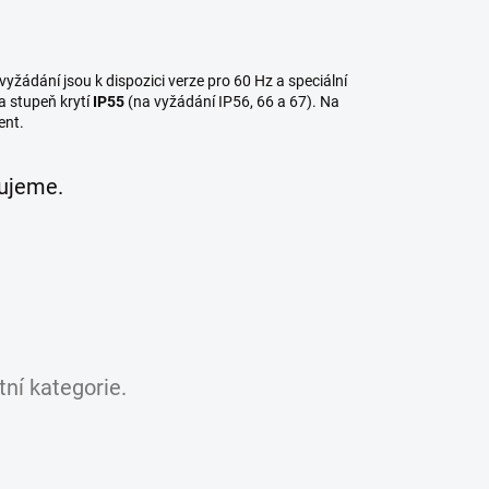
 vyžádání jsou k dispozici verze pro 60 Hz a speciální
a stupeň krytí
IP55
(na vyžádání IP56, 66 a 67). Na
ent.
vujeme.
ní kategorie.