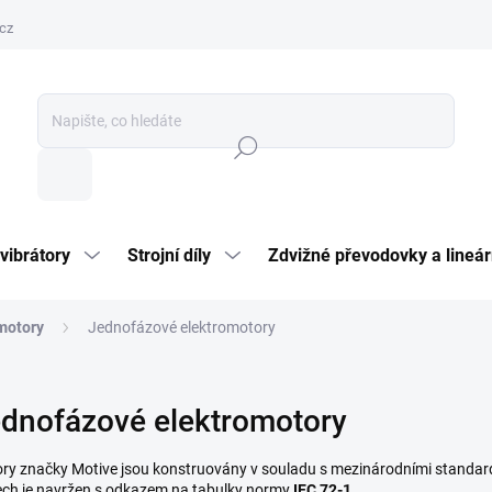
cz
Hledat
vibrátory
Strojní díly
Zdvižné převodovky a lineár
motory
Jednofázové elektromotory
dnofázové elektromotory
ry značky Motive jsou konstruovány v souladu s mezinárodními standard
ech je navržen s odkazem na tabulky normy
IEC 72-1
.