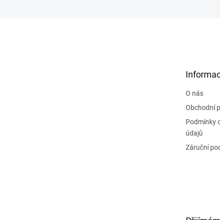
Z
á
p
a
t
Informac
í
O nás
Obchodní 
Podmínky 
údajů
Záruční po