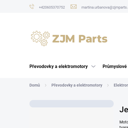
Přejít
+420605370752
martina.urbanova@zjmparts.
na
obsah
Převodovky a elektromotory
Průmyslové 
Domů
Převodovky a elektromotory
Elektro
P
Je
o
s
t
Moto
tvar