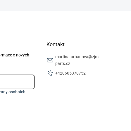
Kontakt
formace o nových
martina.urbanova
@
zjm
parts.cz
+420605370752
rany osobních