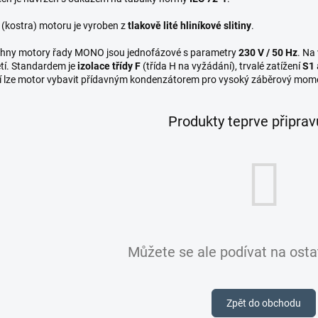
(kostra) motoru je vyroben z
tlakově lité hliníkové slitiny
.
hny motory řady MONO jsou jednofázové s parametry
230 V / 50 Hz
. Na
tí. Standardem je
izolace třídy F
(třída H na vyžádání), trvalé zatížení
S1
í lze motor vybavit přídavným kondenzátorem pro vysoký záběrový mom
Produkty teprve připra
Můžete se ale podívat na ostat
Zpět do obchodu