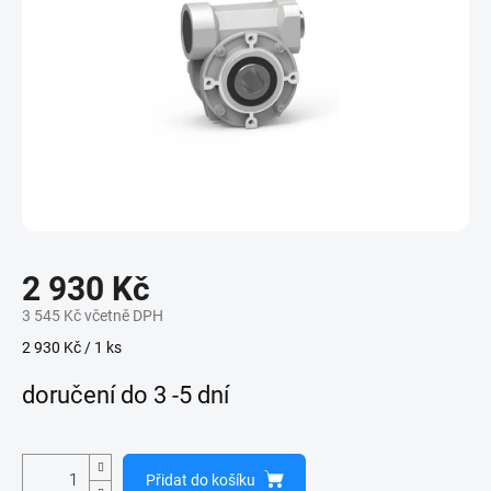
2 930 Kč
3 545 Kč včetně DPH
Měrná
2 930 Kč / 1 ks
cena:
doručení do 3 -5 dní
Přidat do košíku