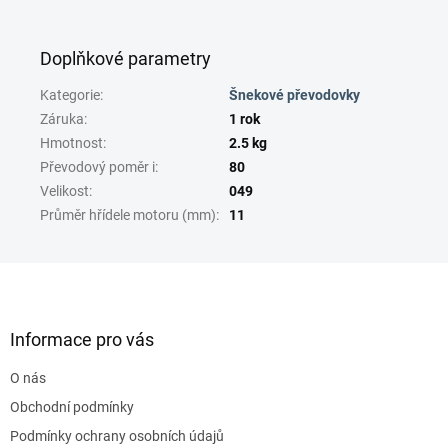
Doplňkové parametry
Kategorie
:
Šnekové převodovky
Záruka
:
1 rok
Hmotnost
:
2.5 kg
Převodový poměr i
:
80
Velikost
:
049
Průměr hřídele motoru (mm)
:
11
Z
á
p
a
Informace pro vás
t
O nás
í
Obchodní podmínky
Podmínky ochrany osobních údajů