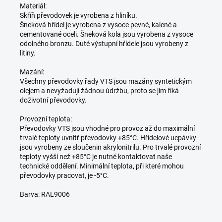
Materiál:
Skříň převodovek je vyrobena z hliníku.
Šneková hřídel je vyrobena z vysoce pevné, kalené a
cementované oceli. Šneková kola jsou vyrobena z vysoce
odolného bronzu. Duté výstupní hřídele jsou vyrobeny z
litiny.
Mazání:
Všechny převodovky řady VTS jsou mazány syntetickým
olejem a nevyžadují žádnou údržbu, proto se jim říká
doživotní převodovky.
Provozní teplota:
Převodovky VTS jsou vhodné pro provoz až do maximální
trvalé teploty uvnitř převodovky +85°C. Hřídelové ucpávky
jsou vyrobeny ze sloučenin akrylonitrilu. Pro trvalé provozní
teploty vyšší než +85°C je nutné kontaktovat naše
technické oddělení. Minimální teplota, při které mohou
převodovky pracovat, je -5°C.
Barva: RAL9006