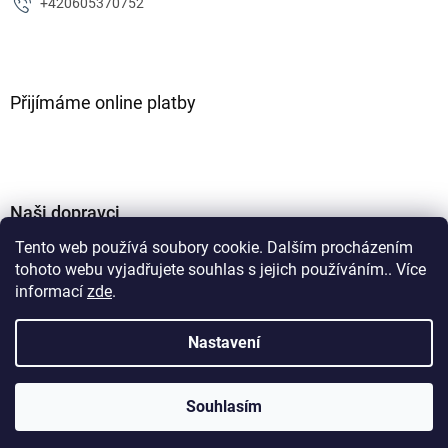
+420605370752
Přijímáme online platby
Naši dopravci
Tento web používá soubory cookie. Dalším procházením
tohoto webu vyjadřujete souhlas s jejich používáním.. Více
informací
zde
.
Nastavení
Vytvořil Shoptet
Souhlasím
Copyright 2026
ZJM parts s.r.o
. Všechna práva vyhrazena.