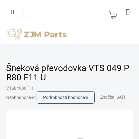
Přejít
na
obsah
Nákupní
košík
Šneková převodovka VTS 049 P
R80 F11 U
VTS04980F11
Průměrné
Značka:
SATI
Neohodnoceno
Podrobnosti hodnocení
hodnocení
produktu
je
0,0
z
5
hvězdiček.