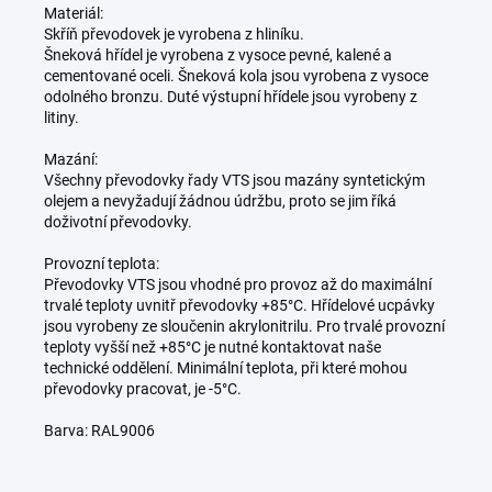
Materiál:
Skříň převodovek je vyrobena z hliníku.
Šneková hřídel je vyrobena z vysoce pevné, kalené a
cementované oceli. Šneková kola jsou vyrobena z vysoce
odolného bronzu. Duté výstupní hřídele jsou vyrobeny z
litiny.
Mazání:
Všechny převodovky řady VTS jsou mazány syntetickým
olejem a nevyžadují žádnou údržbu, proto se jim říká
doživotní převodovky.
Provozní teplota:
Převodovky VTS jsou vhodné pro provoz až do maximální
trvalé teploty uvnitř převodovky +85°C. Hřídelové ucpávky
jsou vyrobeny ze sloučenin akrylonitrilu. Pro trvalé provozní
teploty vyšší než +85°C je nutné kontaktovat naše
technické oddělení. Minimální teplota, při které mohou
převodovky pracovat, je -5°C.
Barva: RAL9006