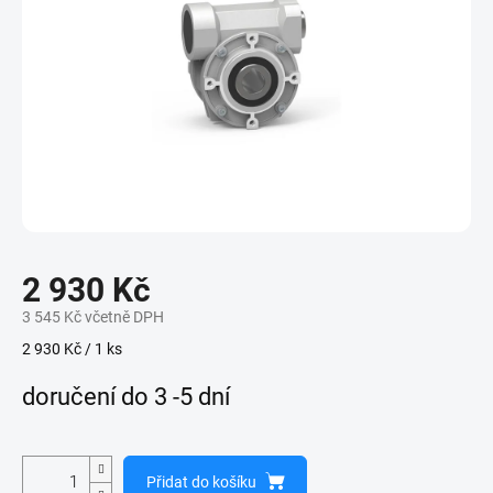
2 930 Kč
3 545 Kč včetně DPH
Měrná
2 930 Kč / 1 ks
cena:
doručení do 3 -5 dní
Přidat do košíku