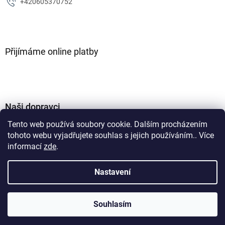
+420605370752
Přijímáme online platby
Naši dopravci
Tento web používá soubory cookie. Dalším procházením
tohoto webu vyjadřujete souhlas s jejich používáním.. Více
informací
zde
.
Nastavení
Vytvořil Shoptet
Souhlasím
Copyright 2026
ZJM parts s.r.o
. Všechna práva vyhrazena.