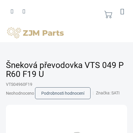
Přejít
na
obsah
Nákupní
košík
Šneková převodovka VTS 049 P
R60 F19 U
VTS04960F19
Průměrné
Značka:
SATI
Neohodnoceno
Podrobnosti hodnocení
hodnocení
produktu
je
0,0
z
5
hvězdiček.