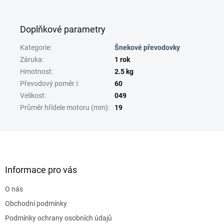
Doplňkové parametry
Kategorie
:
Šnekové převodovky
Záruka
:
1 rok
Hmotnost
:
2.5 kg
Převodový poměr i
:
60
Velikost
:
049
Průměr hřídele motoru (mm)
:
19
Z
á
p
a
Informace pro vás
t
O nás
í
Obchodní podmínky
Podmínky ochrany osobních údajů