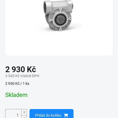
2 930 Kč
3 545 Kč včetně DPH
Měrná
2 930 Kč / 1 ks
cena:
Skladem
Přidat do košíku