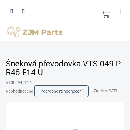
Přejít
na
obsah
Nákupní
košík
Šneková převodovka VTS 049 P
R45 F14 U
VTS04945F14
Průměrné
Značka:
SATI
Neohodnoceno
Podrobnosti hodnocení
hodnocení
produktu
je
0,0
z
5
hvězdiček.