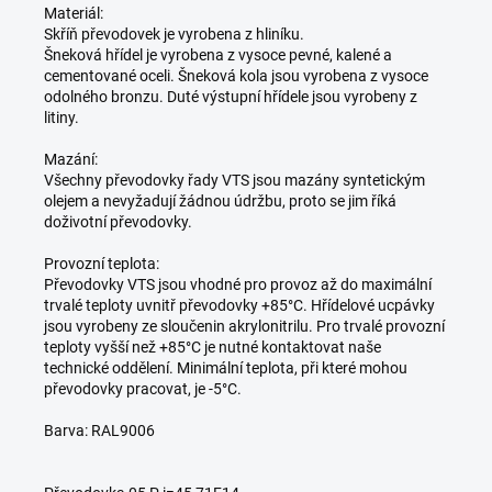
Materiál:
Skříň převodovek je vyrobena z hliníku.
Šneková hřídel je vyrobena z vysoce pevné, kalené a
cementované oceli. Šneková kola jsou vyrobena z vysoce
odolného bronzu. Duté výstupní hřídele jsou vyrobeny z
litiny.
Mazání:
Všechny převodovky řady VTS jsou mazány syntetickým
olejem a nevyžadují žádnou údržbu, proto se jim říká
doživotní převodovky.
Provozní teplota:
Převodovky VTS jsou vhodné pro provoz až do maximální
trvalé teploty uvnitř převodovky +85°C. Hřídelové ucpávky
jsou vyrobeny ze sloučenin akrylonitrilu. Pro trvalé provozní
teploty vyšší než +85°C je nutné kontaktovat naše
technické oddělení. Minimální teplota, při které mohou
převodovky pracovat, je -5°C.
Barva: RAL9006