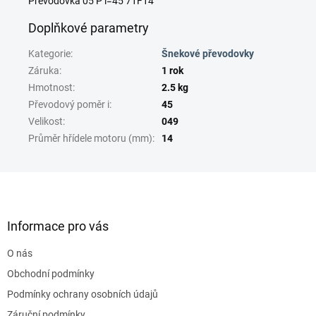
Převodovka 05 P i=45 71F14
Doplňkové parametry
Kategorie
:
Šnekové převodovky
Záruka
:
1 rok
Hmotnost
:
2.5 kg
Převodový poměr i
:
45
Velikost
:
049
Průměr hřídele motoru (mm)
:
14
Z
á
p
a
Informace pro vás
t
O nás
í
Obchodní podmínky
Podmínky ochrany osobních údajů
Záruční podmínky