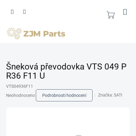
Přejít
na
obsah
Nákupní
košík
Šneková převodovka VTS 049 P
R36 F11 U
VTS04936F11
Průměrné
Značka:
SATI
Neohodnoceno
Podrobnosti hodnocení
hodnocení
produktu
je
0,0
z
5
hvězdiček.