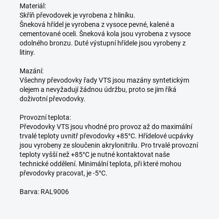
Materiál:
Skříň převodovek je vyrobena z hliníku.
Šneková hřídel je vyrobena z vysoce pevné, kalené a
cementované oceli. Šneková kola jsou vyrobena z vysoce
odolného bronzu. Duté výstupní hřídele jsou vyrobeny z
litiny.
Mazání:
Všechny převodovky řady VTS jsou mazány syntetickým
olejem a nevyžadují žádnou údržbu, proto se jim říká
doživotní převodovky.
Provozní teplota:
Převodovky VTS jsou vhodné pro provoz až do maximální
trvalé teploty uvnitř převodovky +85°C. Hřídelové ucpávky
jsou vyrobeny ze sloučenin akrylonitrilu. Pro trvalé provozní
teploty vyšší než +85°C je nutné kontaktovat naše
technické oddělení. Minimální teplota, při které mohou
převodovky pracovat, je -5°C.
Barva: RAL9006