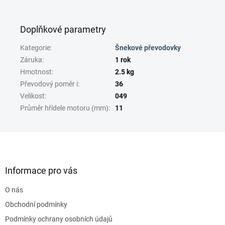
Doplňkové parametry
Kategorie
:
Šnekové převodovky
Záruka
:
1 rok
Hmotnost
:
2.5 kg
Převodový poměr i
:
36
Velikost
:
049
Průměr hřídele motoru (mm)
:
11
Z
á
p
a
Informace pro vás
t
O nás
í
Obchodní podmínky
Podmínky ochrany osobních údajů