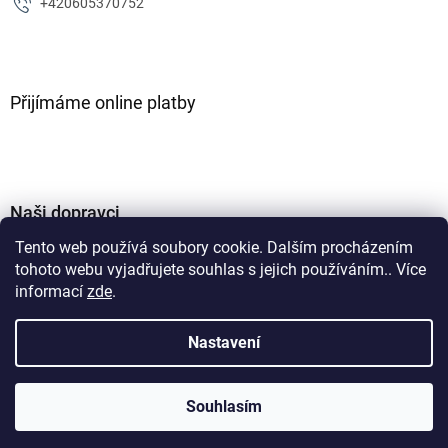
+420605370752
Přijímáme online platby
Naši dopravci
Tento web používá soubory cookie. Dalším procházením
tohoto webu vyjadřujete souhlas s jejich používáním.. Více
informací
zde
.
Nastavení
Vytvořil Shoptet
Souhlasím
Copyright 2026
ZJM parts s.r.o
. Všechna práva vyhrazena.