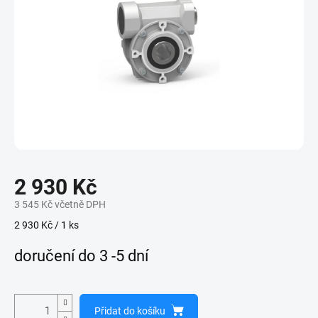
2 930 Kč
3 545 Kč včetně DPH
Měrná
2 930 Kč / 1 ks
cena:
doručení do 3 -5 dní
Přidat do košíku