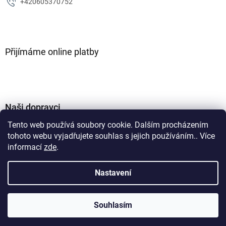
+420605370752
Přijímáme online platby
Naši dopravci
Tento web používá soubory cookie. Dalším procházením
tohoto webu vyjadřujete souhlas s jejich používáním.. Více
informací
zde
.
Nastavení
Vytvořil Shoptet
Souhlasím
Copyright 2026
ZJM parts s.r.o
. Všechna práva vyhrazena.