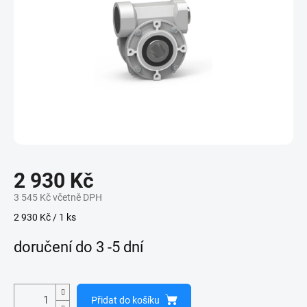
2 930 Kč
3 545 Kč včetně DPH
Měrná
2 930 Kč / 1 ks
cena:
doručení do 3 -5 dní
Přidat do košíku