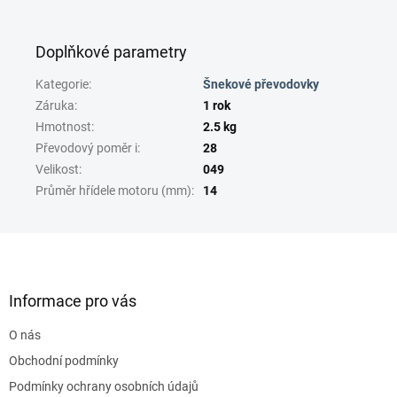
Doplňkové parametry
Kategorie
:
Šnekové převodovky
Záruka
:
1 rok
Hmotnost
:
2.5 kg
Převodový poměr i
:
28
Velikost
:
049
Průměr hřídele motoru (mm)
:
14
Z
á
p
a
Informace pro vás
t
O nás
í
Obchodní podmínky
Podmínky ochrany osobních údajů