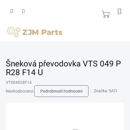
Přejít
na
obsah
Nákupní
košík
Šneková převodovka VTS 049 P
R28 F14 U
VTS04928F14
Průměrné
Značka:
SATI
Neohodnoceno
Podrobnosti hodnocení
hodnocení
produktu
je
0,0
z
5
hvězdiček.