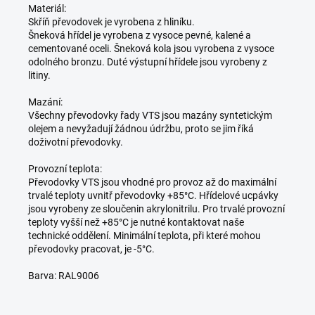
Materiál:
Skříň převodovek je vyrobena z hliníku.
Šneková hřídel je vyrobena z vysoce pevné, kalené a
cementované oceli. Šneková kola jsou vyrobena z vysoce
odolného bronzu. Duté výstupní hřídele jsou vyrobeny z
litiny.
Mazání:
Všechny převodovky řady VTS jsou mazány syntetickým
olejem a nevyžadují žádnou údržbu, proto se jim říká
doživotní převodovky.
Provozní teplota:
Převodovky VTS jsou vhodné pro provoz až do maximální
trvalé teploty uvnitř převodovky +85°C. Hřídelové ucpávky
jsou vyrobeny ze sloučenin akrylonitrilu. Pro trvalé provozní
teploty vyšší než +85°C je nutné kontaktovat naše
technické oddělení. Minimální teplota, při které mohou
převodovky pracovat, je -5°C.
Barva: RAL9006