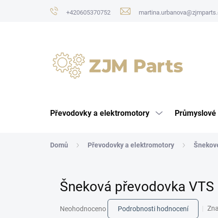
Přejít
+420605370752
martina.urbanova@zjmparts.
na
obsah
Převodovky a elektromotory
Průmyslové 
Domů
Převodovky a elektromotory
Šnekov
Šneková převodovka VTS 
Průměrné
Zn
Neohodnoceno
Podrobnosti hodnocení
hodnocení