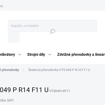
cz
Hledat
vibrátory
Strojní díly
Zdvižné převodovky a lineár
é převodovky
Šneková převodovka VTS 049 P R14 F11 U
049 P R14 F11 U
VTS04914F11
ačka:
SATI