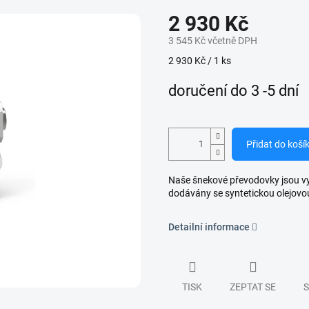
2 930 Kč
3 545 Kč včetně DPH
Měrná
2 930 Kč / 1 ks
cena:
doručení do 3 -5 dní
Přidat do koší
Naše šnekové převodovky jsou vyro
dodávány se syntetickou olejovo
Detailní informace
TISK
ZEPTAT SE
S