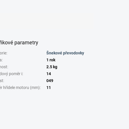
ňkové parametry
orie
:
Šnekové převodovky
a
:
1 rok
nost
:
2.5 kg
dový poměr i
:
14
st
:
049
r hřídele motoru (mm)
:
11