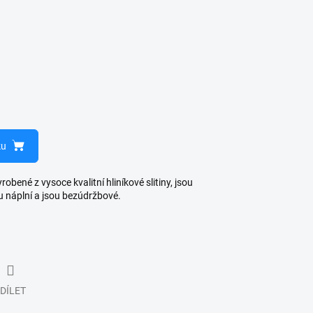
ku
bené z vysoce kvalitní hliníkové slitiny, jsou
u náplní a jsou bezúdržbové.
DÍLET