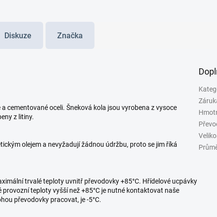
Diskuze
Značka
Dopl
Kateg
Záruk
é a cementované oceli. Šneková kola jsou vyrobena z vysoce
Hmot
ny z litiny.
Převo
Veliko
ckým olejem a nevyžadují žádnou údržbu, proto se jim říká
Průmě
imální trvalé teploty uvnitř převodovky +85°C. Hřídelové ucpávky
lé provozní teploty vyšší než +85°C je nutné kontaktovat naše
mohou převodovky pracovat, je -5°C.