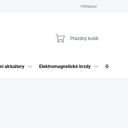
Přihlášení
Prázdný košík
Nákupní
košík
ní aktuátory
Elektromagnetické brzdy
O nás