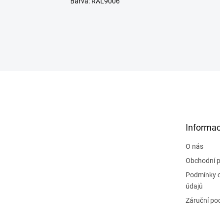
Barva: RAL9006
Z
á
p
a
t
Informac
í
O nás
Obchodní 
Podmínky 
údajů
Záruční po