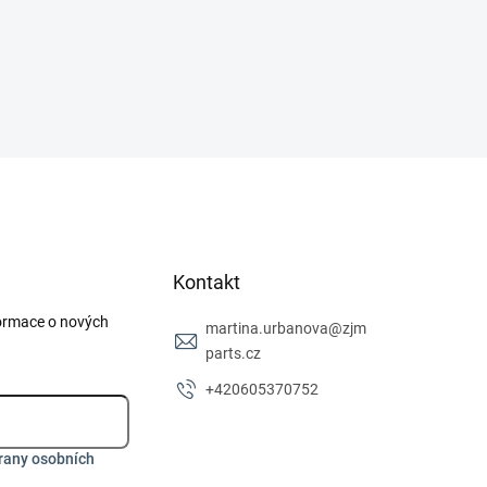
Kontakt
formace o nových
martina.urbanova
@
zjm
parts.cz
+420605370752
rany osobních