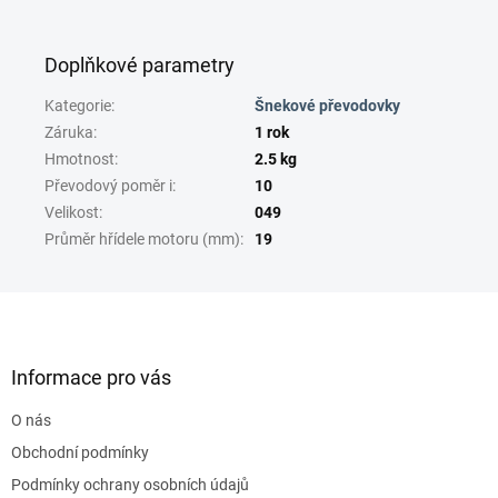
Doplňkové parametry
Kategorie
:
Šnekové převodovky
Záruka
:
1 rok
Hmotnost
:
2.5 kg
Převodový poměr i
:
10
Velikost
:
049
Průměr hřídele motoru (mm)
:
19
Z
á
p
a
Informace pro vás
t
O nás
í
Obchodní podmínky
Podmínky ochrany osobních údajů