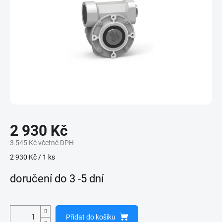
2 930 Kč
3 545 Kč včetně DPH
Měrná
2 930 Kč / 1 ks
cena:
doručení do 3 -5 dní
Přidat do košíku