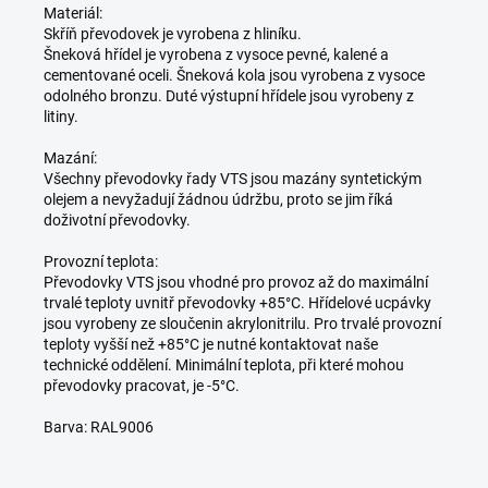
Materiál:
Skříň převodovek je vyrobena z hliníku.
Šneková hřídel je vyrobena z vysoce pevné, kalené a
cementované oceli. Šneková kola jsou vyrobena z vysoce
odolného bronzu. Duté výstupní hřídele jsou vyrobeny z
litiny.
Mazání:
Všechny převodovky řady VTS jsou mazány syntetickým
olejem a nevyžadují žádnou údržbu, proto se jim říká
doživotní převodovky.
Provozní teplota:
Převodovky VTS jsou vhodné pro provoz až do maximální
trvalé teploty uvnitř převodovky +85°C. Hřídelové ucpávky
jsou vyrobeny ze sloučenin akrylonitrilu. Pro trvalé provozní
teploty vyšší než +85°C je nutné kontaktovat naše
technické oddělení. Minimální teplota, při které mohou
převodovky pracovat, je -5°C.
Barva: RAL9006