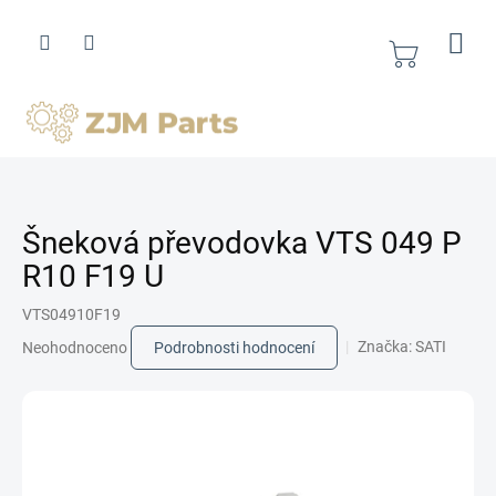
Přejít
na
obsah
Nákupní
košík
Šneková převodovka VTS 049 P
R10 F19 U
VTS04910F19
Průměrné
Značka:
SATI
Neohodnoceno
Podrobnosti hodnocení
hodnocení
produktu
je
0,0
z
5
hvězdiček.