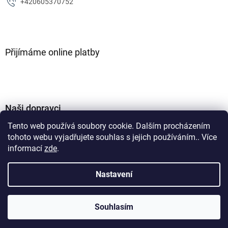
+420605370752
Přijímáme online platby
Naši dopravci
Tento web používá soubory cookie. Dalším procházením
tohoto webu vyjadřujete souhlas s jejich používáním.. Více
informací
zde
.
Nastavení
Vytvořil Shoptet
Souhlasím
Copyright 2026
ZJM parts s.r.o
. Všechna práva vyhrazena.