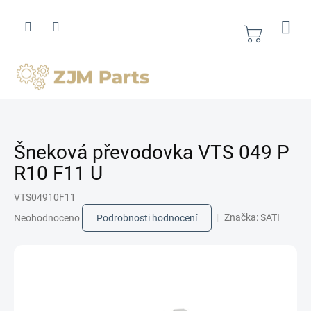
Přejít
na
obsah
Nákupní
košík
Šneková převodovka VTS 049 P
R10 F11 U
VTS04910F11
Průměrné
Značka:
SATI
Neohodnoceno
Podrobnosti hodnocení
hodnocení
produktu
je
0,0
z
5
hvězdiček.