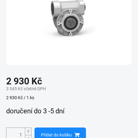
2 930 Kč
3 545 Kč včetně DPH
Měrná
2 930 Kč / 1 ks
cena:
doručení do 3 -5 dní
Přidat do košíku