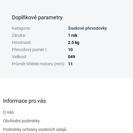
Doplňkové parametry
Kategorie
:
Šnekové převodovky
Záruka
:
1 rok
Hmotnost
:
2.5 kg
Převodový poměr i
:
10
Velikost
:
049
Průměr hřídele motoru (mm)
:
11
Z
á
p
a
Informace pro vás
t
O nás
í
Obchodní podmínky
Podmínky ochrany osobních údajů