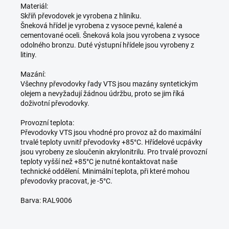
Materiál:
Skříň převodovek je vyrobena z hliníku.
Šneková hřídel je vyrobena z vysoce pevné, kalené a
cementované oceli. Šneková kola jsou vyrobena z vysoce
odolného bronzu. Duté výstupní hřídele jsou vyrobeny z
litiny.
Mazání:
Všechny převodovky řady VTS jsou mazány syntetickým
olejem a nevyžadují žádnou údržbu, proto se jim říká
doživotní převodovky.
Provozní teplota:
Převodovky VTS jsou vhodné pro provoz až do maximální
trvalé teploty uvnitř převodovky +85°C. Hřídelové ucpávky
jsou vyrobeny ze sloučenin akrylonitrilu. Pro trvalé provozní
teploty vyšší než +85°C je nutné kontaktovat naše
technické oddělení. Minimální teplota, při které mohou
převodovky pracovat, je -5°C.
Barva: RAL9006