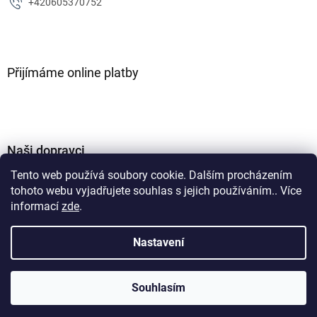
+420605370752
Přijímáme online platby
Naši dopravci
Tento web používá soubory cookie. Dalším procházením
tohoto webu vyjadřujete souhlas s jejich používáním.. Více
informací
zde
.
Nastavení
Vytvořil Shoptet
Souhlasím
Copyright 2026
ZJM parts s.r.o
. Všechna práva vyhrazena.