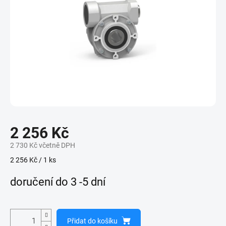
2 256 Kč
2 730 Kč včetně DPH
Měrná
2 256 Kč / 1 ks
cena:
doručení do 3 -5 dní
Přidat do košíku