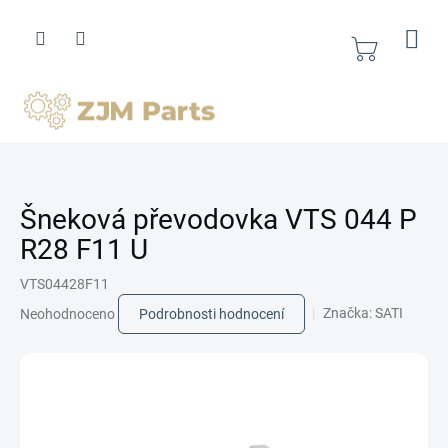
Přejít
na
obsah
Nákupní
košík
Šneková převodovka VTS 044 P
R28 F11 U
VTS04428F11
Průměrné
Značka:
SATI
Neohodnoceno
Podrobnosti hodnocení
hodnocení
produktu
je
0,0
z
5
hvězdiček.