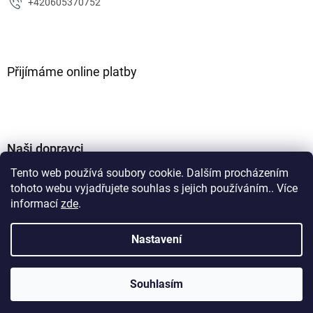
+420605370752
Přijímáme online platby
Naši dopravci
Tento web používá soubory cookie. Dalším procházením
tohoto webu vyjadřujete souhlas s jejich používáním.. Více
informací
zde
.
Nastavení
Vytvořil Shoptet
Souhlasím
Copyright 2026
ZJM parts s.r.o
. Všechna práva vyhrazena.