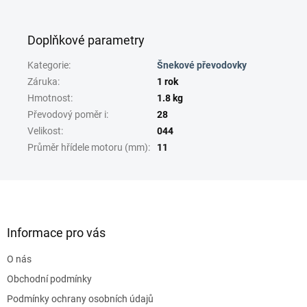
Doplňkové parametry
Kategorie
:
Šnekové převodovky
Záruka
:
1 rok
Hmotnost
:
1.8 kg
Převodový poměr i
:
28
Velikost
:
044
Průměr hřídele motoru (mm)
:
11
Z
á
p
a
Informace pro vás
t
O nás
í
Obchodní podmínky
Podmínky ochrany osobních údajů