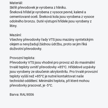
Materiál:
Skříň převodovek je vyrobena z hliníku.
Šneková hřídel je vyrobena z vysoce pevné, kalené a
cementované oceli. Šneková kola jsou vyrobena z vysoce
odolného bronzu. Duté výstupní hřídele jsou vyrobeny z
litiny.
Mazání:
Všechny převodovky řady VTS jsou mazány syntetickým
olejem a nevyžadují žádnou údržbu, proto se jim říká
doživotní převodovky.
Provozní teplota:
Převodovky VTS jsou vhodné pro provoz až do maximální
trvalé teploty uvnitř převodovky +85°C. Hřídelové ucpávky
jsou vyrobeny ze sloučenin akrylonitrilu. Pro trvalé provozní
teploty vyšší než +85°C je nutné kontaktovat naše
technické oddělení. Minimální teplota, při které mohou
převodovky pracovat, je -5°C.
Barva: RAL9006