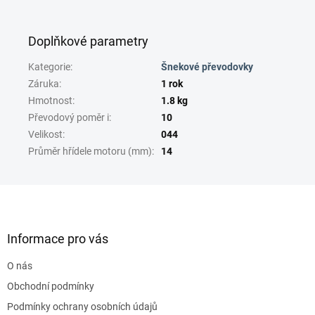
Doplňkové parametry
Kategorie
:
Šnekové převodovky
Záruka
:
1 rok
Hmotnost
:
1.8 kg
Převodový poměr i
:
10
Velikost
:
044
Průměr hřídele motoru (mm)
:
14
Z
á
p
a
Informace pro vás
t
O nás
í
Obchodní podmínky
Podmínky ochrany osobních údajů