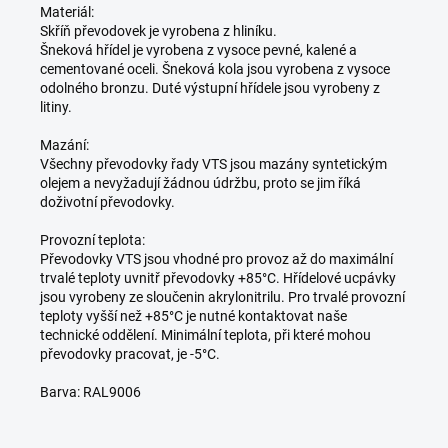
Materiál:
Skříň převodovek je vyrobena z hliníku.
Šneková hřídel je vyrobena z vysoce pevné, kalené a
cementované oceli. Šneková kola jsou vyrobena z vysoce
odolného bronzu. Duté výstupní hřídele jsou vyrobeny z
litiny.
Mazání:
Všechny převodovky řady VTS jsou mazány syntetickým
olejem a nevyžadují žádnou údržbu, proto se jim říká
doživotní převodovky.
Provozní teplota:
Převodovky VTS jsou vhodné pro provoz až do maximální
trvalé teploty uvnitř převodovky +85°C. Hřídelové ucpávky
jsou vyrobeny ze sloučenin akrylonitrilu. Pro trvalé provozní
teploty vyšší než +85°C je nutné kontaktovat naše
technické oddělení. Minimální teplota, při které mohou
převodovky pracovat, je -5°C.
Barva: RAL9006