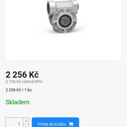
2 256 Kč
2 730 Kč včetně DPH
Měrná
2 256 Kč / 1 ks
cena:
Skladem
Přidat do košíku