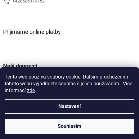
+420605370752
Přijímáme online platby
Naši dopravci
Tento web používá soubory cookie. Dalším procházením
tohoto webu vyjadřujete souhlas s jejich používáním.. Více
informací
zde
.
Nastavení
Vytvořil Shoptet
Souhlasím
Copyright 2026
ZJM parts s.r.o
. Všechna práva vyhrazena.