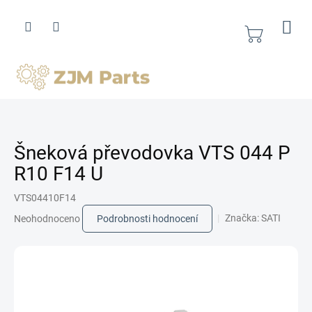
Přejít
na
obsah
Nákupní
košík
Šneková převodovka VTS 044 P
R10 F14 U
VTS04410F14
Průměrné
Značka:
SATI
Neohodnoceno
Podrobnosti hodnocení
hodnocení
produktu
je
0,0
z
5
hvězdiček.