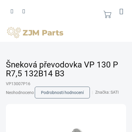
Přejít
na
obsah
Nákupní
košík
Šneková převodovka VP 130 P
R7,5 132B14 B3
VP13007P16
Průměrné
Značka:
SATI
Neohodnoceno
Podrobnosti hodnocení
hodnocení
produktu
je
0,0
z
5
hvězdiček.