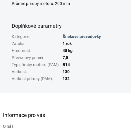
Průměr příruby motoru: 200 mm
Doplňkové parametry
Kategorie
:
Šnekové převodovky
Záruka
:
1 rok
Hmotnost
:
48 kg
Převodový poměr i
:
7,5
Typ příruby motoru (PAM)
:
B14
Velikost
:
130
Velikost příruby (PAM)
:
132
Z
á
p
a
Informace pro vás
t
O nás
í