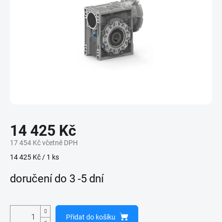
14 425 Kč
17 454 Kč včetně DPH
Měrná
14 425 Kč / 1 ks
cena:
doručení do 3 -5 dní
Přidat do košíku