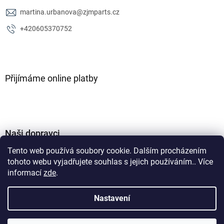
martina.urbanova
@
zjmparts.cz
+420605370752
Přijímáme online platby
Naši dopravci
Tento web používá soubory cookie. Dalším procházením
tohoto webu vyjadřujete souhlas s jejich používáním.. Více
informací
zde
.
Nastavení
Vytvořil Shoptet