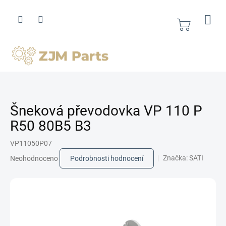
Přejít
na
obsah
Nákupní
košík
Šneková převodovka VP 110 P
R50 80B5 B3
VP11050P07
Průměrné
Značka:
SATI
Neohodnoceno
Podrobnosti hodnocení
hodnocení
produktu
je
0,0
z
5
hvězdiček.