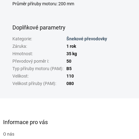
Průměr příruby motoru: 200 mm
Doplňkové parametry
Kategorie
:
Šnekové převodovky
Záruka
:
1 rok
Hmotnost
:
35 kg
Převodový poměr i
:
50
Typ příruby motoru (PAM)
:
B5
Velikost
:
110
Velikost příruby (PAM)
:
080
Z
á
p
a
Informace pro vás
t
O nás
í