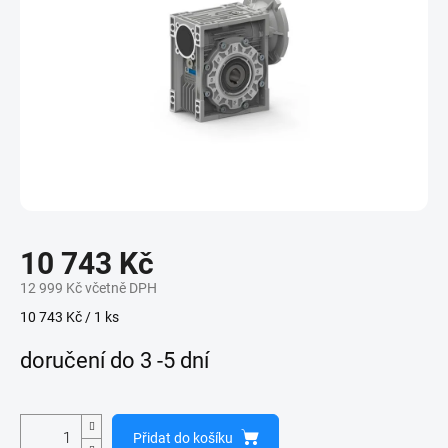
10 743 Kč
12 999 Kč včetně DPH
Měrná
10 743 Kč / 1 ks
cena:
doručení do 3 -5 dní
Přidat do košíku