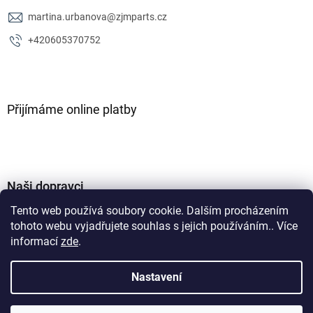
martina.urbanova
@
zjmparts.cz
+420605370752
Přijímáme online platby
Naši dopravci
Tento web používá soubory cookie. Dalším procházením
tohoto webu vyjadřujete souhlas s jejich používáním.. Více
informací
zde
.
Nastavení
Vytvořil Shoptet