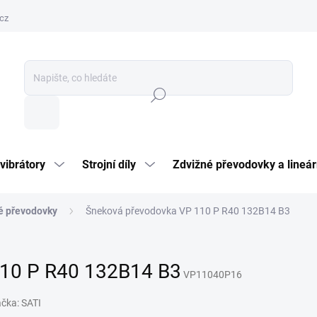
cz
Hledat
vibrátory
Strojní díly
Zdvižné převodovky a lineár
é převodovky
Šneková převodovka VP 110 P R40 132B14 B3
110 P R40 132B14 B3
VP11040P16
ačka:
SATI