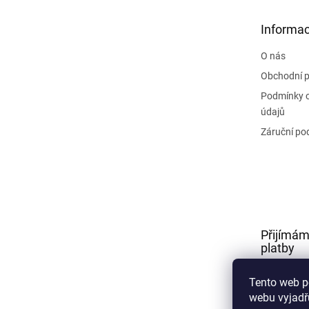
a
t
Informac
í
O nás
Obchodní 
Podmínky 
údajů
Záruční po
Přijímám
platby
Tento web p
webu vyjadřu