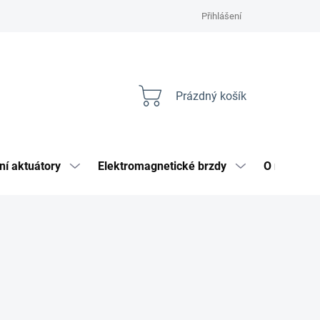
Přihlášení
Prázdný košík
Nákupní
košík
ní aktuátory
Elektromagnetické brzdy
O nás