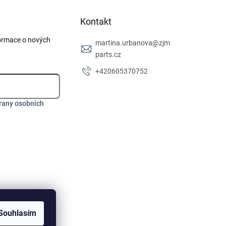
Kontakt
formace o nových
martina.urbanova
@
zjm
parts.cz
+420605370752
rany osobních
Souhlasím