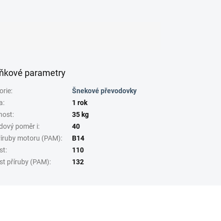
ňkové parametry
orie
:
Šnekové převodovky
a
:
1 rok
nost
:
35 kg
dový poměr i
:
40
říruby motoru (PAM)
:
B14
st
:
110
st příruby (PAM)
:
132