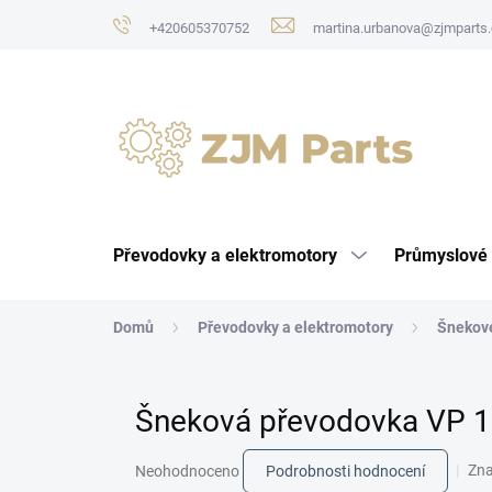
Přejít
+420605370752
martina.urbanova@zjmparts.
na
obsah
Převodovky a elektromotory
Průmyslové 
Domů
Převodovky a elektromotory
Šnekov
Šneková převodovka VP 
Průměrné
Zn
Neohodnoceno
Podrobnosti hodnocení
hodnocení