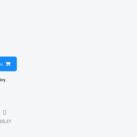
ku
iny.
DÍLET