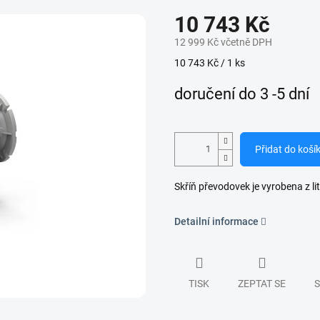
10 743 Kč
12 999 Kč včetně DPH
Měrná
10 743 Kč / 1 ks
cena:
doručení do 3 -5 dní
Přidat do koší
Skříň převodovek je vyrobena z lit
Detailní informace
TISK
ZEPTAT SE
S