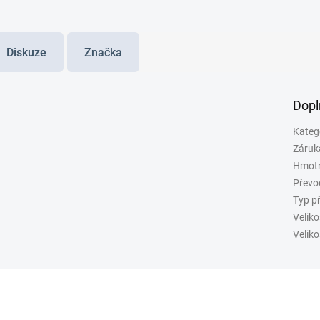
Diskuze
Značka
Dopl
Kateg
Záruk
Hmot
Převo
Typ p
Veliko
Veliko