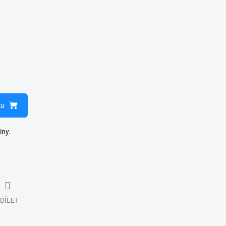
ku
iny.
DÍLET