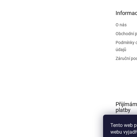
a
t
Informac
í
O nás
Obchodní 
Podmínky 
údajů
Záruční po
Přijímám
platby
Tento web p
webu vyjadřu