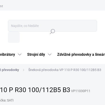
cz
Hledat
vibrátory
Strojní díly
Zdvižné převodovky a lineár
é převodovky
Šneková převodovka VP 110 P R30 100/112B5 B3
110 P R30 100/112B5 B3
VP11030P11
ačka:
SATI