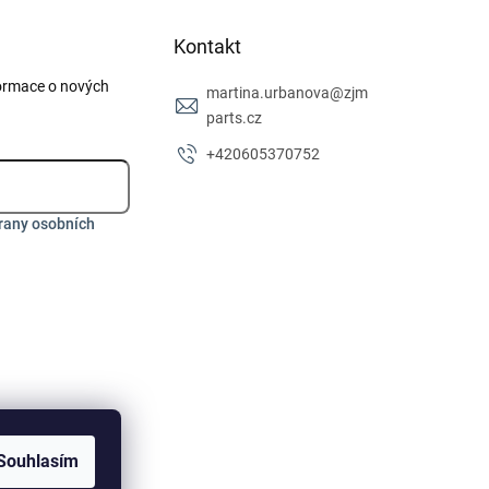
Kontakt
formace o nových
martina.urbanova
@
zjm
parts.cz
+420605370752
rany osobních
Souhlasím