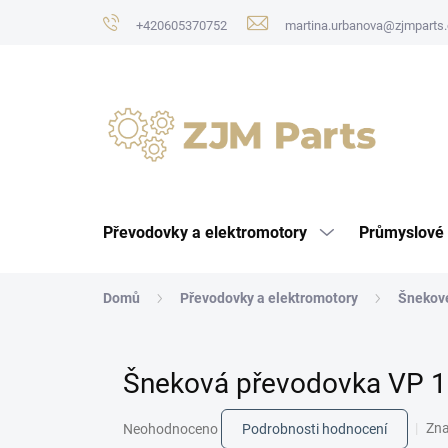
Přejít
+420605370752
martina.urbanova@zjmparts.
na
obsah
Převodovky a elektromotory
Průmyslové 
Domů
Převodovky a elektromotory
Šnekov
Šneková převodovka VP 
Průměrné
Zn
Neohodnoceno
Podrobnosti hodnocení
hodnocení