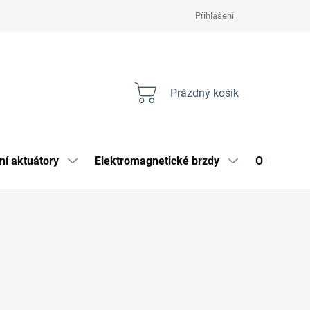
Přihlášení
Prázdný košík
Nákupní
košík
ní aktuátory
Elektromagnetické brzdy
O nás