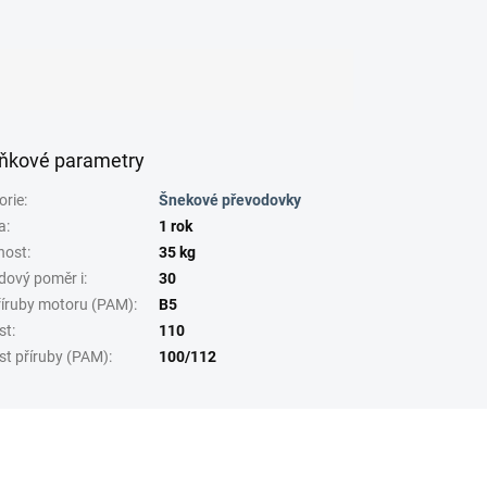
ňkové parametry
orie
:
Šnekové převodovky
a
:
1 rok
nost
:
35 kg
dový poměr i
:
30
říruby motoru (PAM)
:
B5
st
:
110
st příruby (PAM)
:
100/112