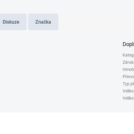
Diskuze
Značka
Dopl
Kateg
Záruk
Hmot
Převo
Typ p
Veliko
Veliko