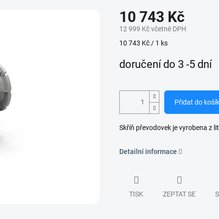
10 743 Kč
12 999 Kč včetně DPH
Měrná
10 743 Kč / 1 ks
cena:
doručení do 3 -5 dní
Přidat do koší
Skříň převodovek je vyrobena z lit
Detailní informace
TISK
ZEPTAT SE
S