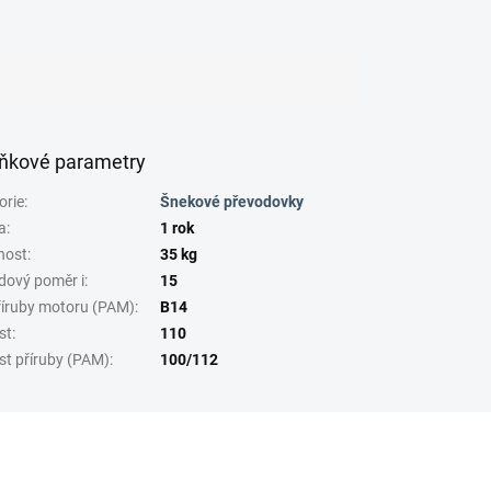
ňkové parametry
orie
:
Šnekové převodovky
a
:
1 rok
nost
:
35 kg
dový poměr i
:
15
říruby motoru (PAM)
:
B14
st
:
110
st příruby (PAM)
:
100/112