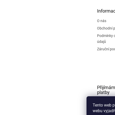
a
t
Informac
í
O nás
Obchodní 
Podmínky 
údajů
Záruční po
Přijímám
platby
Tento web p
webu vyjadřu