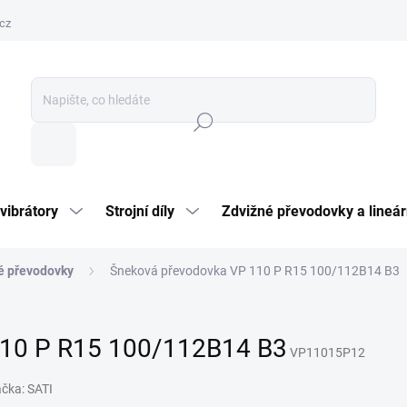
cz
Hledat
vibrátory
Strojní díly
Zdvižné převodovky a lineár
é převodovky
Šneková převodovka VP 110 P R15 100/112B14 B3
110 P R15 100/112B14 B3
VP11015P12
ačka:
SATI