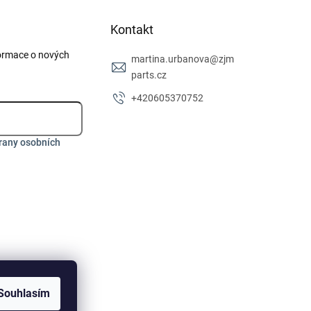
Kontakt
formace o nových
martina.urbanova
@
zjm
parts.cz
+420605370752
rany osobních
Souhlasím