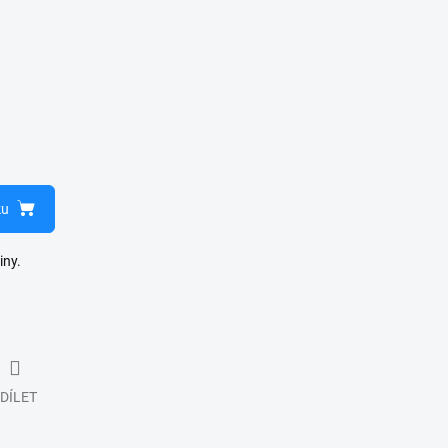
ku
iny.
DÍLET