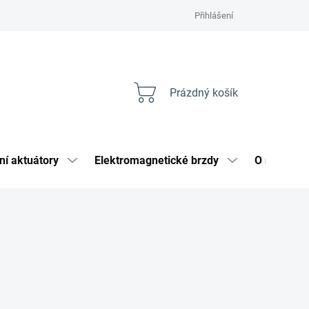
Přihlášení
Prázdný košík
Nákupní
košík
ní aktuátory
Elektromagnetické brzdy
O nás