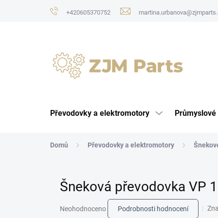
Přejít
+420605370752
martina.urbanova@zjmparts.
na
obsah
Převodovky a elektromotory
Průmyslové 
Domů
Převodovky a elektromotory
Šnekov
Šneková převodovka VP 
Průměrné
Zn
Neohodnoceno
Podrobnosti hodnocení
hodnocení