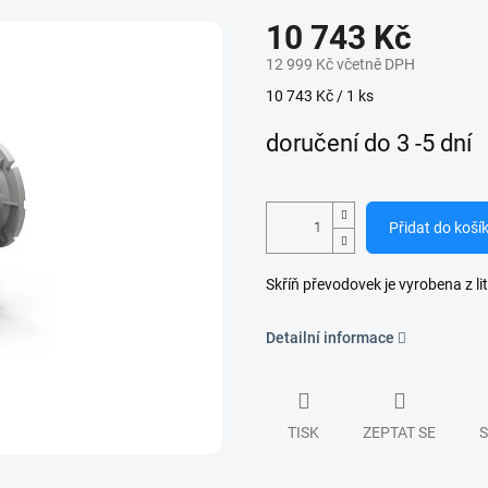
10 743 Kč
12 999 Kč včetně DPH
Měrná
10 743 Kč / 1 ks
cena:
doručení do 3 -5 dní
Přidat do koší
Skříň převodovek je vyrobena z lit
Detailní informace
TISK
ZEPTAT SE
S