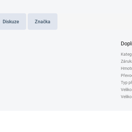
Diskuze
Značka
Dopl
Kateg
Záruk
Hmot
Převo
Typ p
Veliko
Veliko