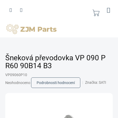
Přejít
na
obsah
Nákupní
košík
Šneková převodovka VP 090 P
R60 90B14 B3
VP09060P10
Průměrné
Značka:
SATI
Neohodnoceno
Podrobnosti hodnocení
hodnocení
produktu
je
0,0
z
5
hvězdiček.