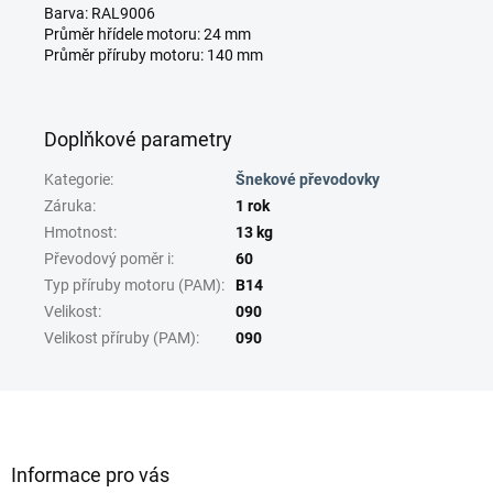
Barva: RAL9006
Průměr hřídele motoru: 24 mm
Průměr příruby motoru: 140 mm
Doplňkové parametry
Kategorie
:
Šnekové převodovky
Záruka
:
1 rok
Hmotnost
:
13 kg
Převodový poměr i
:
60
Typ příruby motoru (PAM)
:
B14
Velikost
:
090
Velikost příruby (PAM)
:
090
Z
á
p
a
Informace pro vás