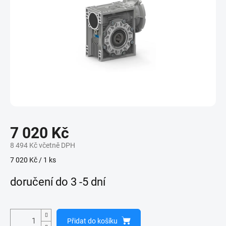
7 020 Kč
8 494 Kč včetně DPH
Měrná
7 020 Kč / 1 ks
cena:
doručení do 3 -5 dní
Přidat do košíku