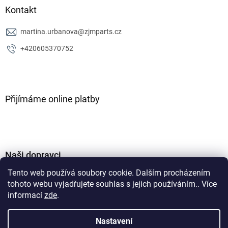
Kontakt
martina.urbanova
@
zjmparts.cz
+420605370752
Přijímáme online platby
Naši dopravci
Tento web používá soubory cookie. Dalším procházením
tohoto webu vyjadřujete souhlas s jejich používáním.. Více
informací
zde
.
Nastavení
Vytvořil Shoptet