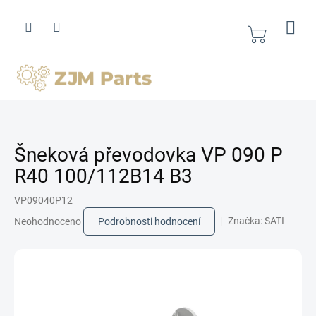
Přejít
na
obsah
Nákupní
košík
Šneková převodovka VP 090 P
R40 100/112B14 B3
VP09040P12
Průměrné
Značka:
SATI
Neohodnoceno
Podrobnosti hodnocení
hodnocení
produktu
je
0,0
z
5
hvězdiček.