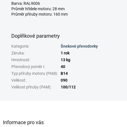
Barva: RAL9006
Průměr hřídele motoru: 28 mm
Průměr příruby motoru: 160 mm
Doplňkové parametry
Kategorie
:
Šnekové převodovky
Záruka
:
1 rok
Hmotnost
:
13 kg
Převodový poměr i
:
40
Typ příruby motoru (PAM)
:
B14
Velikost
:
090
Velikost příruby (PAM)
:
100/112
Z
á
p
a
Informace pro vás