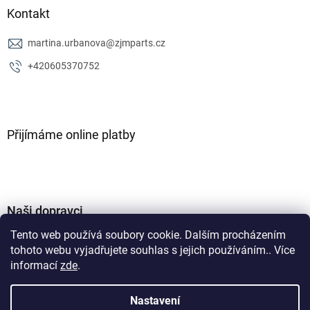
Kontakt
martina.urbanova
@
zjmparts.cz
+420605370752
Přijímáme online platby
Naši dopravci
Tento web používá soubory cookie. Dalším procházením
tohoto webu vyjadřujete souhlas s jejich používáním.. Více
informací
zde
.
Nastavení
Vytvořil Shoptet