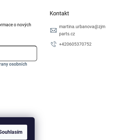
Kontakt
formace o nových
martina.urbanova
@
zjm
parts.cz
+420605370752
rany osobních
Souhlasím