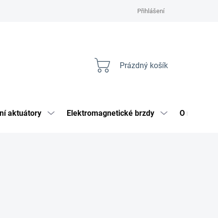
Přihlášení
Prázdný košík
Nákupní
košík
ní aktuátory
Elektromagnetické brzdy
O nás