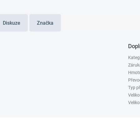
Diskuze
Značka
Dopl
Kateg
Záruk
Hmot
Převo
Typ p
Veliko
Veliko