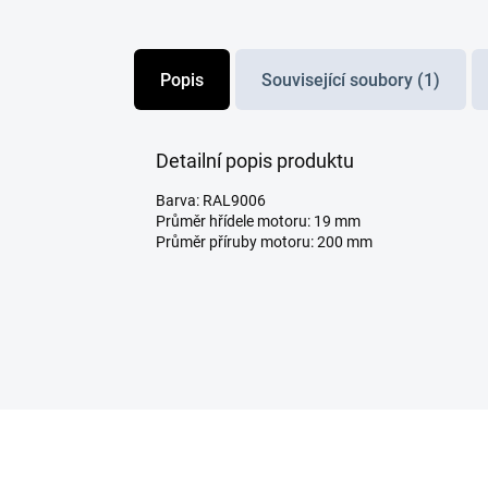
Popis
Související soubory (1)
Detailní popis produktu
Barva: RAL9006
Průměr hřídele motoru: 19 mm
Průměr příruby motoru: 200 mm
Z
á
p