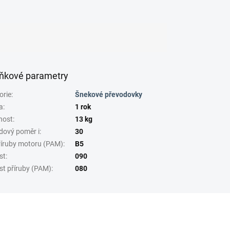
ňkové parametry
orie
:
Šnekové převodovky
a
:
1 rok
nost
:
13 kg
dový poměr i
:
30
říruby motoru (PAM)
:
B5
st
:
090
st příruby (PAM)
:
080