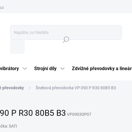
cz
Hledat
vibrátory
Strojní díly
Zdvižné převodovky a lineár
é převodovky
Šneková převodovka VP 090 P R30 80B5 B3
90 P R30 80B5 B3
VP09030P07
ačka:
SATI