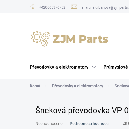
Přejít
+420605370752
martina.urbanova@zjmparts.
na
obsah
Převodovky a elektromotory
Průmyslové 
Domů
Převodovky a elektromotory
Šnekov
Šneková převodovka VP 0
Průměrné
Zn
Neohodnoceno
Podrobnosti hodnocení
hodnocení