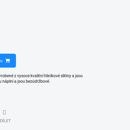
ku
bené z vysoce kvalitní hliníkové slitiny a jsou
u náplní a jsou bezúdržbové.
DÍLET