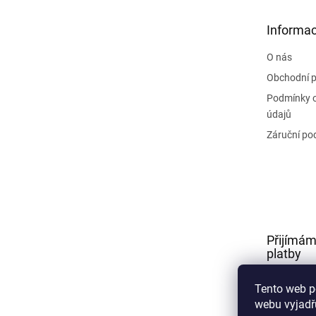
a
t
Informac
í
O nás
Obchodní 
Podmínky 
údajů
Záruční po
Přijímám
platby
Tento web p
webu vyjadřu