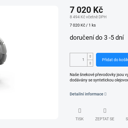
7 020 Kč
8 494 Kč včetně DPH
Měrná
7 020 Kč / 1 ks
cena:
doručení do 3 -5 dní
Přidat do koší
Naše šnekové převodovky jsou vyro
dodávány se syntetickou olejovo
Detailní informace
TISK
ZEPTAT SE
S