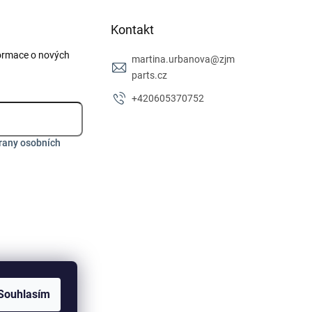
Kontakt
formace o nových
martina.urbanova
@
zjm
parts.cz
+420605370752
rany osobních
Souhlasím