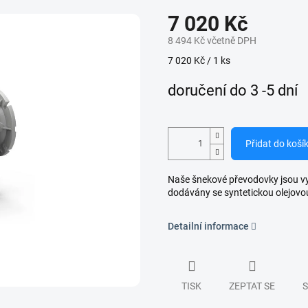
7 020 Kč
8 494 Kč včetně DPH
Měrná
7 020 Kč / 1 ks
cena:
doručení do 3 -5 dní
Přidat do koší
Naše šnekové převodovky jsou vyro
dodávány se syntetickou olejovo
Detailní informace
TISK
ZEPTAT SE
S