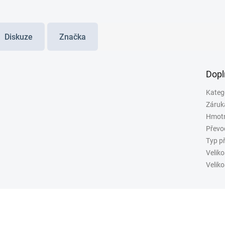
Diskuze
Značka
Dopl
Kateg
Záruk
Hmot
Převo
Typ p
Veliko
Veliko