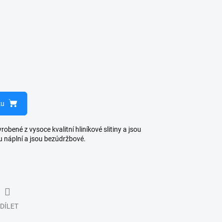
ku
bené z vysoce kvalitní hliníkové slitiny a jsou
u náplní a jsou bezúdržbové.
DÍLET