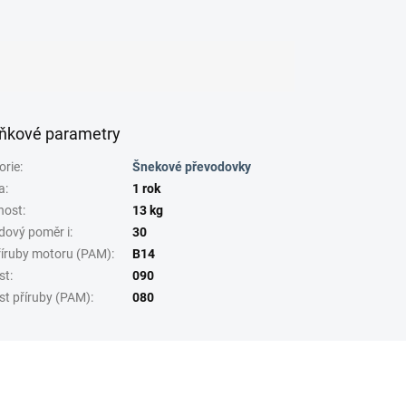
ňkové parametry
orie
:
Šnekové převodovky
a
:
1 rok
nost
:
13 kg
dový poměr i
:
30
říruby motoru (PAM)
:
B14
st
:
090
st příruby (PAM)
:
080