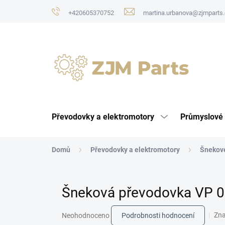
Přejít
+420605370752
martina.urbanova@zjmparts.
na
obsah
Převodovky a elektromotory
Průmyslové 
Domů
Převodovky a elektromotory
Šnekov
Šneková převodovka VP 0
Průměrné
Zn
Neohodnoceno
Podrobnosti hodnocení
hodnocení