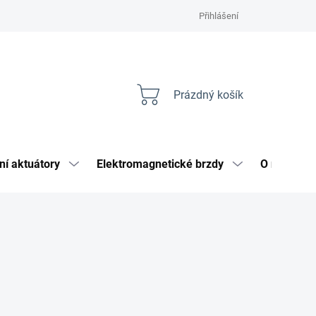
Přihlášení
Prázdný košík
Nákupní
košík
ní aktuátory
Elektromagnetické brzdy
O nás