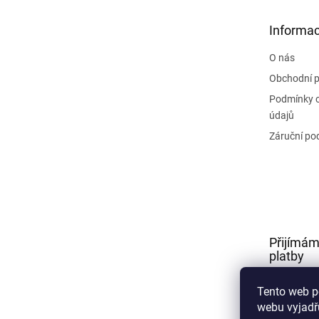
a
t
Informac
í
O nás
Obchodní 
Podmínky 
údajů
Záruční po
Přijímám
platby
Tento web p
webu vyjadřu