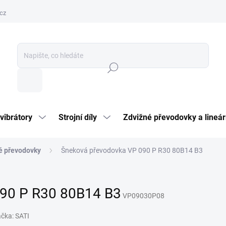
cz
Hledat
vibrátory
Strojní díly
Zdvižné převodovky a lineár
é převodovky
Šneková převodovka VP 090 P R30 80B14 B3
90 P R30 80B14 B3
VP09030P08
ačka:
SATI