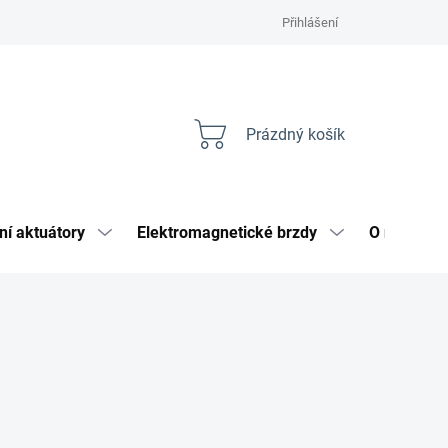
Přihlášení
Prázdný košík
Nákupní
košík
ní aktuátory
Elektromagnetické brzdy
O nás