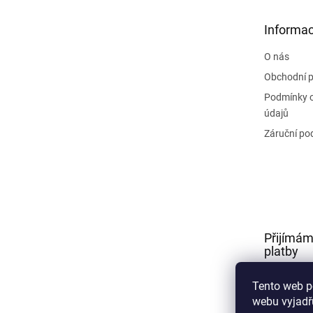
a
t
Informac
í
O nás
Obchodní 
Podmínky 
údajů
Záruční po
Přijímám
platby
Tento web p
webu vyjadřu