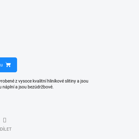
ku
bené z vysoce kvalitní hliníkové slitiny a jsou
u náplní a jsou bezúdržbové.
DÍLET