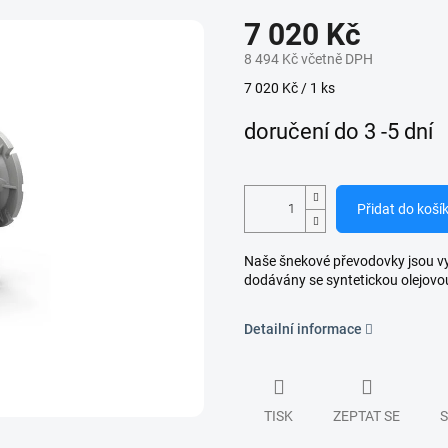
7 020 Kč
8 494 Kč včetně DPH
Měrná
7 020 Kč / 1 ks
cena:
doručení do 3 -5 dní
Přidat do koší
Naše šnekové převodovky jsou vyro
dodávány se syntetickou olejovo
Detailní informace
TISK
ZEPTAT SE
S