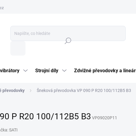
cz
Hledat
vibrátory
Strojní díly
Zdvižné převodovky a lineár
é převodovky
Šneková převodovka VP 090 P R20 100/112B5 B3
090 P R20 100/112B5 B3
VP09020P11
ačka:
SATI