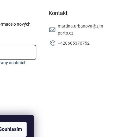
Kontakt
formace o nových
martina.urbanova
@
zjm
parts.cz
+420605370752
rany osobních
Souhlasím