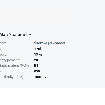
ňkové parametry
orie
:
Šnekové převodovky
a
:
1 rok
nost
:
13 kg
dový poměr i
:
20
říruby motoru (PAM)
:
B5
st
:
090
st příruby (PAM)
:
100/112