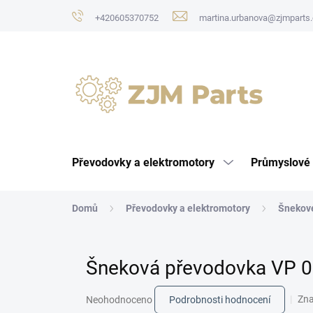
Přejít
+420605370752
martina.urbanova@zjmparts.
na
obsah
Převodovky a elektromotory
Průmyslové 
Domů
Převodovky a elektromotory
Šnekov
Šneková převodovka VP 
Průměrné
Zn
Neohodnoceno
Podrobnosti hodnocení
hodnocení