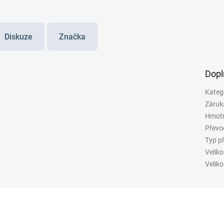
Diskuze
Značka
Dopl
Kateg
Záruk
Hmot
Převo
Typ p
Veliko
Veliko