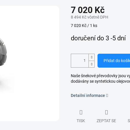
7 020 Kč
8 494 Kč včetně DPH
Měrná
7 020 Kč / 1 ks
cena:
doručení do 3 -5 dní
Přidat do koší
Naše šnekové převodovky jsou vyro
dodávány se syntetickou olejovo
Detailní informace
TISK
ZEPTAT SE
S