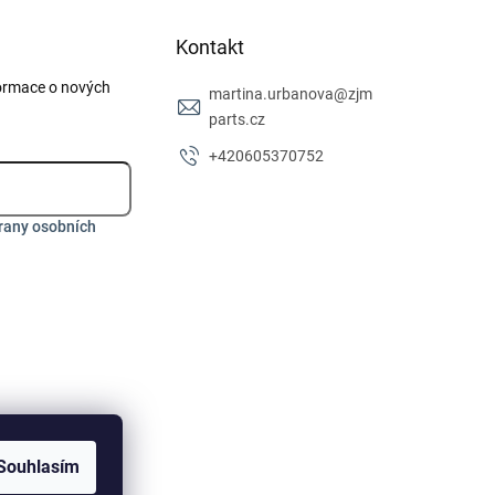
Kontakt
formace o nových
martina.urbanova
@
zjm
parts.cz
+420605370752
rany osobních
Souhlasím