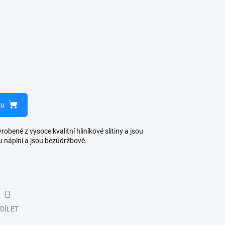
ku
bené z vysoce kvalitní hliníkové slitiny a jsou
u náplní a jsou bezúdržbové.
DÍLET