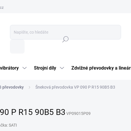
cz
Hledat
vibrátory
Strojní díly
Zdvižné převodovky a lineár
é převodovky
Šneková převodovka VP 090 P R15 90B5 B3
90 P R15 90B5 B3
VP09015P09
ačka:
SATI