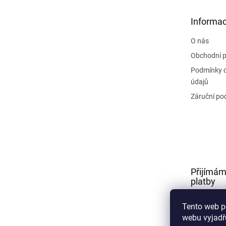
a
t
Informac
í
O nás
Obchodní 
Podmínky 
údajů
Záruční po
Přijímám
platby
Tento web p
webu vyjadřu