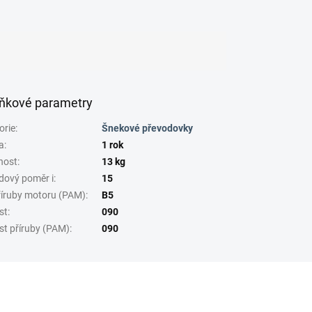
ňkové parametry
orie
:
Šnekové převodovky
a
:
1 rok
nost
:
13 kg
dový poměr i
:
15
říruby motoru (PAM)
:
B5
st
:
090
st příruby (PAM)
:
090