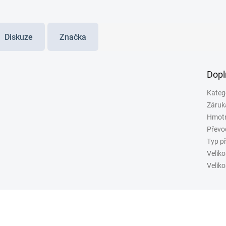
Diskuze
Značka
Dopl
Kateg
Záruk
Hmot
Převo
Typ p
Veliko
Veliko