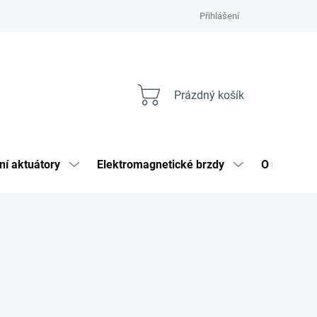
Přihlášení
Prázdný košík
Nákupní
košík
ní aktuátory
Elektromagnetické brzdy
O nás