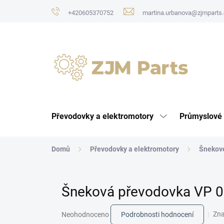
Přejít
+420605370752
martina.urbanova@zjmparts.
na
obsah
Převodovky a elektromotory
Průmyslové 
Domů
Převodovky a elektromotory
Šnekov
Šneková převodovka VP 0
Průměrné
Zn
Neohodnoceno
Podrobnosti hodnocení
hodnocení