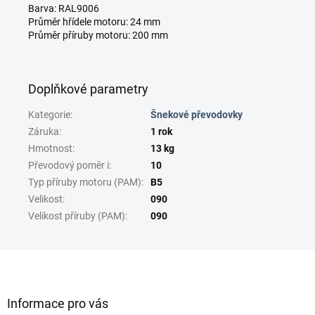
Barva: RAL9006
Průměr hřídele motoru: 24 mm
Průměr příruby motoru: 200 mm
Doplňkové parametry
Kategorie
:
Šnekové převodovky
Záruka
:
1 rok
Hmotnost
:
13 kg
Převodový poměr i
:
10
Typ příruby motoru (PAM)
:
B5
Velikost
:
090
Velikost příruby (PAM)
:
090
Z
á
p
a
Informace pro vás