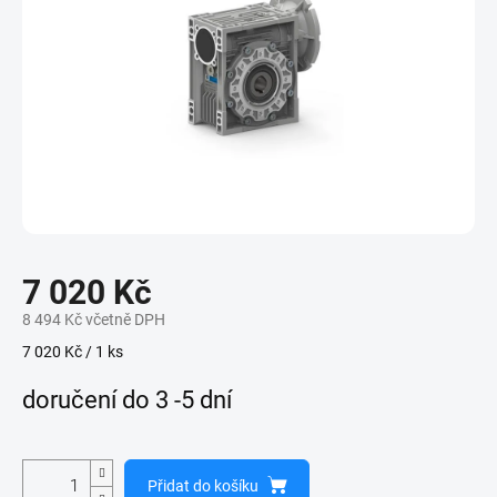
7 020 Kč
8 494 Kč včetně DPH
Měrná
7 020 Kč / 1 ks
cena:
doručení do 3 -5 dní
Přidat do košíku