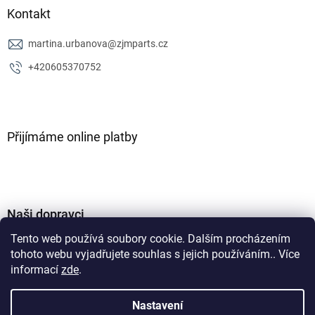
Kontakt
martina.urbanova
@
zjmparts.cz
+420605370752
Přijímáme online platby
Naši dopravci
Tento web používá soubory cookie. Dalším procházením
tohoto webu vyjadřujete souhlas s jejich používáním.. Více
informací
zde
.
Nastavení
Vytvořil Shoptet