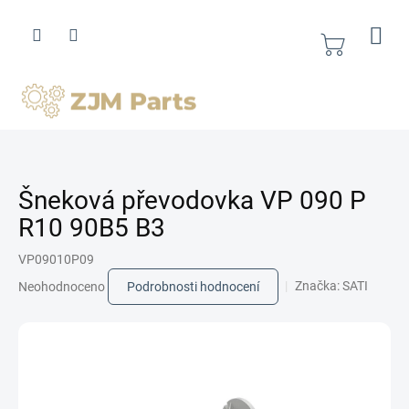
Přejít
na
obsah
Nákupní
košík
Šneková převodovka VP 090 P
R10 90B5 B3
VP09010P09
Průměrné
Značka:
SATI
Neohodnoceno
Podrobnosti hodnocení
hodnocení
produktu
je
0,0
z
5
hvězdiček.