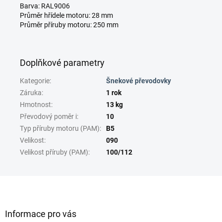
Barva: RAL9006
Průměr hřídele motoru: 28 mm
Průměr příruby motoru: 250 mm
Doplňkové parametry
Kategorie
:
Šnekové převodovky
Záruka
:
1 rok
Hmotnost
:
13 kg
Převodový poměr i
:
10
Typ příruby motoru (PAM)
:
B5
Velikost
:
090
Velikost příruby (PAM)
:
100/112
Z
á
p
a
Informace pro vás