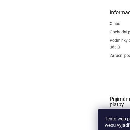
a
t
Informac
í
O nás
Obchodní 
Podmínky 
údajů
Záruční po
Přijímám
platby
Tento web p
webu vyjadřu