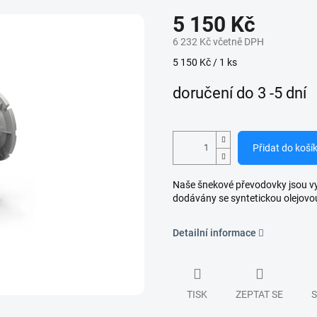
5 150 Kč
6 232 Kč včetně DPH
Měrná
5 150 Kč / 1 ks
cena:
doručení do 3 -5 dní
Přidat do koší
Naše šnekové převodovky jsou vyro
dodávány se syntetickou olejovo
Detailní informace
TISK
ZEPTAT SE
S