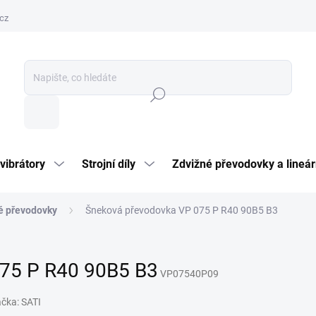
cz
Hledat
vibrátory
Strojní díly
Zdvižné převodovky a lineár
é převodovky
Šneková převodovka VP 075 P R40 90B5 B3
75 P R40 90B5 B3
VP07540P09
ačka:
SATI