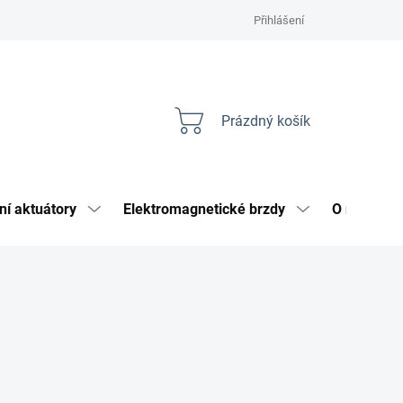
Přihlášení
Prázdný košík
Nákupní
košík
ní aktuátory
Elektromagnetické brzdy
O nás