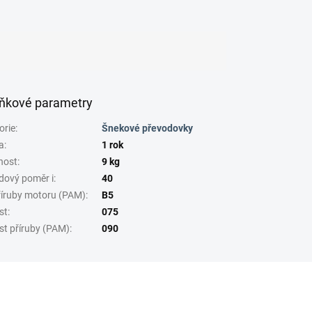
ňkové parametry
orie
:
Šnekové převodovky
a
:
1 rok
nost
:
9 kg
dový poměr i
:
40
říruby motoru (PAM)
:
B5
st
:
075
st příruby (PAM)
:
090