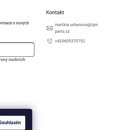
Kontakt
formace o nových
martina.urbanova
@
zjm
parts.cz
+420605370752
rany osobních
Souhlasím