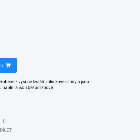
ku
bené z vysoce kvalitní hliníkové slitiny a jsou
u náplní a jsou bezúdržbové.
DÍLET