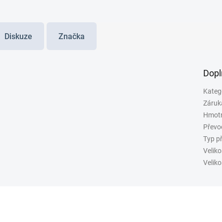
Diskuze
Značka
Dopl
Kateg
Záruk
Hmot
Převo
Typ p
Veliko
Veliko