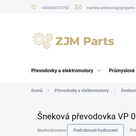
Přejít
+420605370752
martina.urbanova@zjmparts.
na
obsah
Převodovky a elektromotory
Průmyslové 
Domů
Převodovky a elektromotory
Šnekov
Šneková převodovka VP 0
Průměrné
Zn
Neohodnoceno
Podrobnosti hodnocení
hodnocení