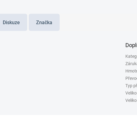
Diskuze
Značka
Dopl
Kateg
Záruk
Hmot
Převo
Typ p
Veliko
Veliko