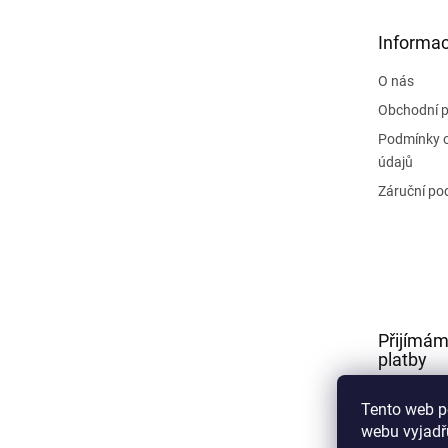
a
t
Informac
í
O nás
Obchodní 
Podmínky 
údajů
Záruční po
Přijímám
platby
Tento web p
webu vyjadřu