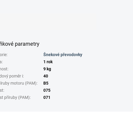
ňkové parametry
orie
:
Šnekové převodovky
a
:
1 rok
nost
:
9 kg
dový poměr i
:
40
říruby motoru (PAM)
:
B5
st
:
075
st příruby (PAM)
:
071