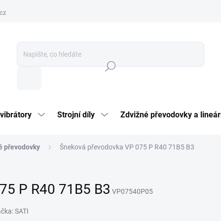
cz
Hledat
vibrátory
Strojní díly
Zdvižné převodovky a lineár
é převodovky
Šneková převodovka VP 075 P R40 71B5 B3
75 P R40 71B5 B3
VP07540P05
ačka:
SATI