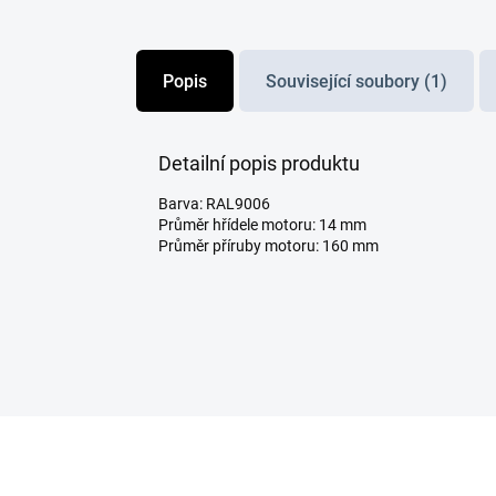
Popis
Související soubory (1)
Detailní popis produktu
Barva: RAL9006
Průměr hřídele motoru: 14 mm
Průměr příruby motoru: 160 mm
Z
á
p