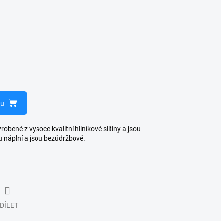
ku
bené z vysoce kvalitní hliníkové slitiny a jsou
u náplní a jsou bezúdržbové.
DÍLET