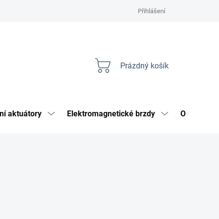
Přihlášení
Prázdný košík
Nákupní
košík
ní aktuátory
Elektromagnetické brzdy
O nás