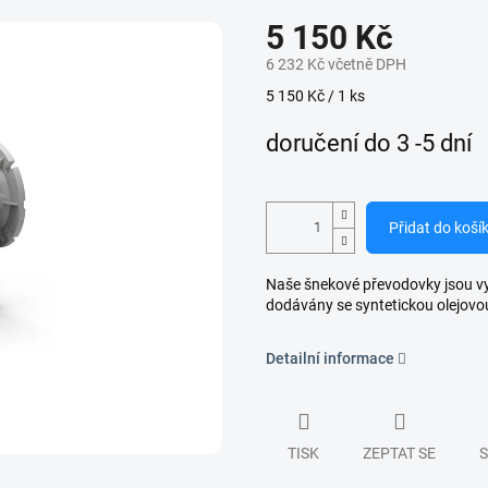
5 150 Kč
6 232 Kč včetně DPH
Měrná
5 150 Kč / 1 ks
cena:
doručení do 3 -5 dní
Přidat do koší
Naše šnekové převodovky jsou vyro
dodávány se syntetickou olejovo
Detailní informace
TISK
ZEPTAT SE
S