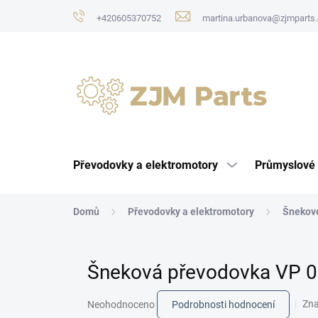
Přejít
+420605370752
martina.urbanova@zjmparts.
na
obsah
Převodovky a elektromotory
Průmyslové 
Domů
Převodovky a elektromotory
Šnekov
Šneková převodovka VP 0
Průměrné
Zn
Neohodnoceno
Podrobnosti hodnocení
hodnocení