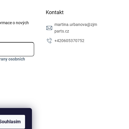
Kontakt
formace o nových
martina.urbanova
@
zjm
parts.cz
+420605370752
rany osobních
Souhlasím