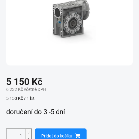
5 150 Kč
6 232 Kč včetně DPH
Měrná
5 150 Kč / 1 ks
cena:
doručení do 3 -5 dní
Přidat do košíku