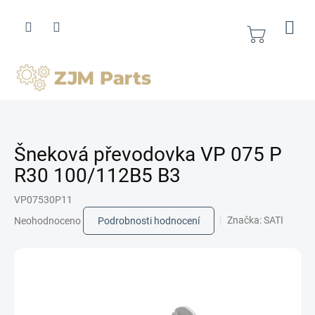
Přejít
na
obsah
Nákupní
košík
Šneková převodovka VP 075 P
R30 100/112B5 B3
VP07530P11
Průměrné
Značka:
SATI
Neohodnoceno
Podrobnosti hodnocení
hodnocení
produktu
je
0,0
z
5
hvězdiček.