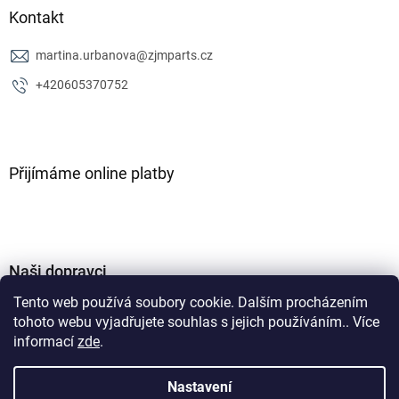
Kontakt
martina.urbanova
@
zjmparts.cz
+420605370752
Přijímáme online platby
Naši dopravci
Tento web používá soubory cookie. Dalším procházením
tohoto webu vyjadřujete souhlas s jejich používáním.. Více
informací
zde
.
Nastavení
Vytvořil Shoptet