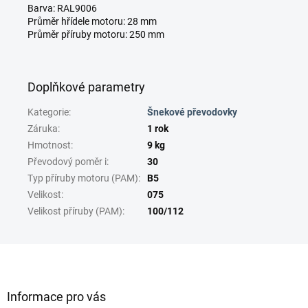
Barva: RAL9006
Průměr hřídele motoru: 28 mm
Průměr příruby motoru: 250 mm
Doplňkové parametry
Kategorie
:
Šnekové převodovky
Záruka
:
1 rok
Hmotnost
:
9 kg
Převodový poměr i
:
30
Typ příruby motoru (PAM)
:
B5
Velikost
:
075
Velikost příruby (PAM)
:
100/112
Z
á
p
a
Informace pro vás