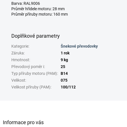
Barva: RAL9006
Průměr hřídele motoru: 28 mm
Průměr příruby motoru: 160 mm
Doplňkové parametry
Kategorie
:
Šnekové převodovky
Záruka
:
1 rok
Hmotnost
:
9 kg
Převodový poměr i
:
25
Typ příruby motoru (PAM)
:
B14
Velikost
:
075
Velikost příruby (PAM)
:
100/112
Z
á
p
a
Informace pro vás