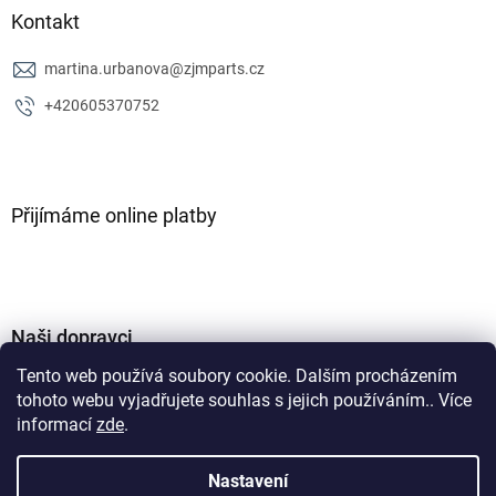
Kontakt
martina.urbanova
@
zjmparts.cz
+420605370752
Přijímáme online platby
Naši dopravci
Tento web používá soubory cookie. Dalším procházením
tohoto webu vyjadřujete souhlas s jejich používáním.. Více
informací
zde
.
Nastavení
Vytvořil Shoptet