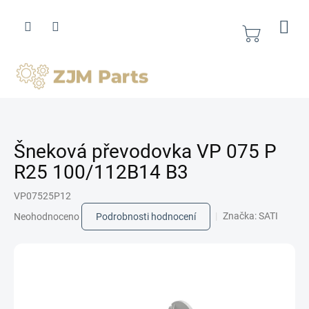
Přejít
na
obsah
Nákupní
košík
Šneková převodovka VP 075 P
R25 100/112B14 B3
VP07525P12
Průměrné
Značka:
SATI
Neohodnoceno
Podrobnosti hodnocení
hodnocení
produktu
je
0,0
z
5
hvězdiček.