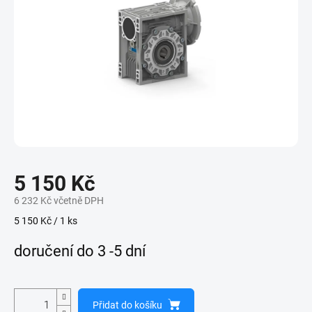
5 150 Kč
6 232 Kč včetně DPH
Měrná
5 150 Kč / 1 ks
cena:
doručení do 3 -5 dní
Přidat do košíku