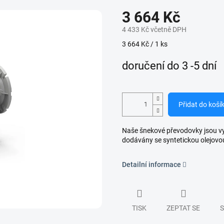
3 664 Kč
4 433 Kč včetně DPH
Měrná
3 664 Kč / 1 ks
cena:
doručení do 3 -5 dní
Přidat do koší
Naše šnekové převodovky jsou vyro
dodávány se syntetickou olejovo
Detailní informace
TISK
ZEPTAT SE
S