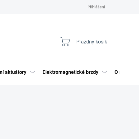
Přihlášení
Prázdný košík
Nákupní
košík
ní aktuátory
Elektromagnetické brzdy
O nás