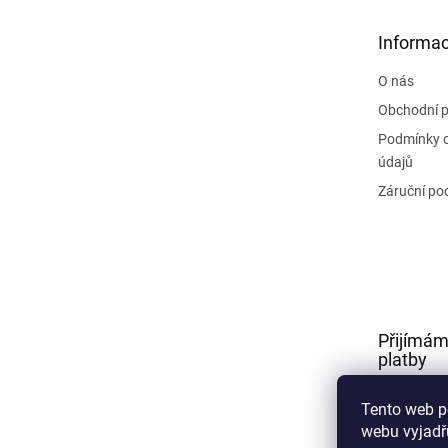
a
t
Informac
í
O nás
Obchodní 
Podmínky 
údajů
Záruční po
Přijímám
platby
Tento web p
webu vyjadřu