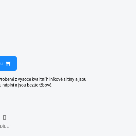
ku
bené z vysoce kvalitní hliníkové slitiny a jsou
u náplní a jsou bezúdržbové.
DÍLET