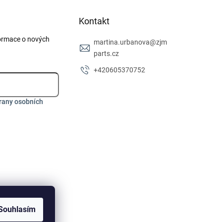
Kontakt
formace o nových
martina.urbanova
@
zjm
parts.cz
+420605370752
rany osobních
Souhlasím