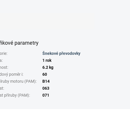
ňkové parametry
orie
:
Šnekové převodovky
a
:
1 rok
nost
:
6.2 kg
dový poměr i
:
60
říruby motoru (PAM)
:
B14
st
:
063
st příruby (PAM)
:
071