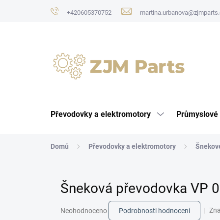
Přejít
+420605370752
martina.urbanova@zjmparts.
na
obsah
Převodovky a elektromotory
Průmyslové 
Domů
Převodovky a elektromotory
Šnekov
Šneková převodovka VP 0
Průměrné
Zn
Neohodnoceno
Podrobnosti hodnocení
hodnocení