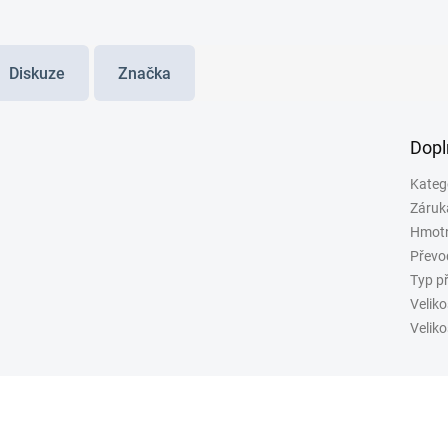
Diskuze
Značka
Dopl
Kateg
Záruk
Hmot
Převo
Typ p
Veliko
Veliko