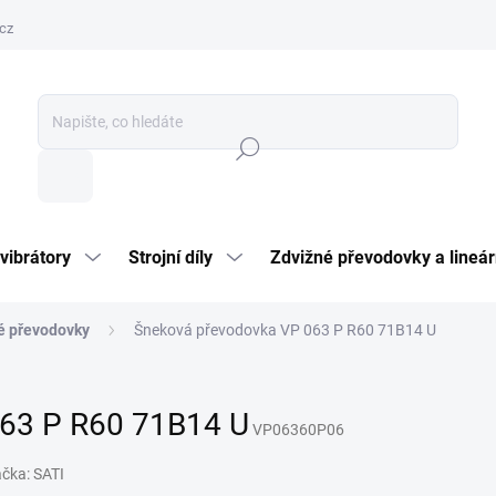
cz
Hledat
vibrátory
Strojní díly
Zdvižné převodovky a lineár
é převodovky
Šneková převodovka VP 063 P R60 71B14 U
63 P R60 71B14 U
VP06360P06
ačka:
SATI