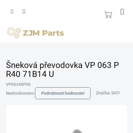
Přejít
na
obsah
Nákupní
košík
Šneková převodovka VP 063 P
R40 71B14 U
VP06340P06
Průměrné
Značka:
SATI
Neohodnoceno
Podrobnosti hodnocení
hodnocení
produktu
je
0,0
z
5
hvězdiček.