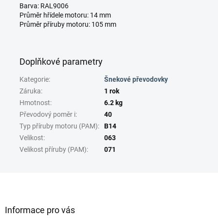
Barva: RAL9006
Průměr hřídele motoru: 14 mm
Průměr příruby motoru: 105 mm
Doplňkové parametry
Kategorie
:
Šnekové převodovky
Záruka
:
1 rok
Hmotnost
:
6.2 kg
Převodový poměr i
:
40
Typ příruby motoru (PAM)
:
B14
Velikost
:
063
Velikost příruby (PAM)
:
071
Z
á
p
a
Informace pro vás