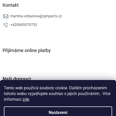
Kontakt
martina.urbanova
@
zjmparts.cz
+420605370752
Přijímáme online platby
Naši dopravci
Tento web používá soubory cookie. Dalším procházením
tohoto webu vyjadřujete souhlas s jejich používáním.. Více
informací
zde
.
Nastavení
Vytvořil Shoptet