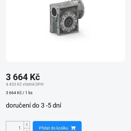
3 664 Kč
4 433 Kč včetně DPH
Měrná
3 664 Kč / 1 ks
cena:
doručení do 3 -5 dní
Přidat do košíku