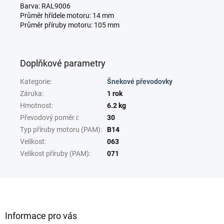
Barva: RAL9006
Průměr hřídele motoru: 14 mm
Průměr příruby motoru: 105 mm
Doplňkové parametry
Kategorie
:
Šnekové převodovky
Záruka
:
1 rok
Hmotnost
:
6.2 kg
Převodový poměr i
:
30
Typ příruby motoru (PAM)
:
B14
Velikost
:
063
Velikost příruby (PAM)
:
071
Z
á
p
a
Informace pro vás