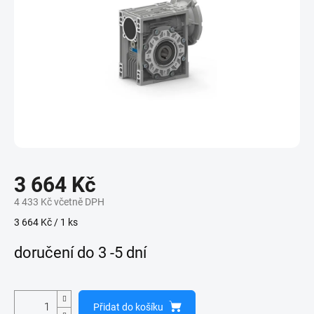
3 664 Kč
4 433 Kč včetně DPH
Měrná
3 664 Kč / 1 ks
cena:
doručení do 3 -5 dní
Přidat do košíku