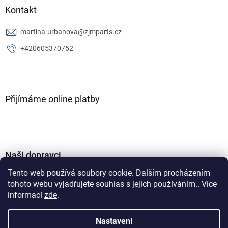
Kontakt
martina.urbanova
@
zjmparts.cz
+420605370752
Přijímáme online platby
Naši dopravci
Tento web používá soubory cookie. Dalším procházením
tohoto webu vyjadřujete souhlas s jejich používáním.. Více
informací
zde
.
Nastavení
Vytvořil Shoptet