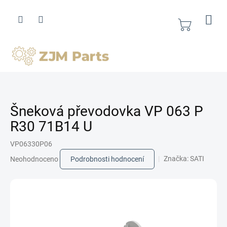
Přejít
na
obsah
Nákupní
košík
Šneková převodovka VP 063 P
R30 71B14 U
VP06330P06
Průměrné
Značka:
SATI
Neohodnoceno
Podrobnosti hodnocení
hodnocení
produktu
je
0,0
z
5
hvězdiček.