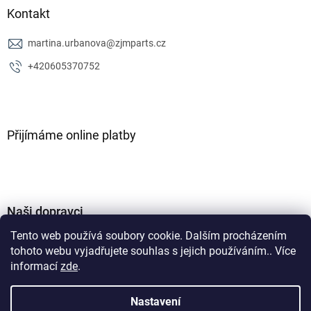
Kontakt
martina.urbanova
@
zjmparts.cz
+420605370752
Přijímáme online platby
Naši dopravci
Tento web používá soubory cookie. Dalším procházením
tohoto webu vyjadřujete souhlas s jejich používáním.. Více
informací
zde
.
Nastavení
Vytvořil Shoptet