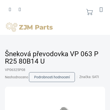
Přejít
na
obsah
Nákupní
košík
Šneková převodovka VP 063 P
R25 80B14 U
VP06325P08
Průměrné
Značka:
SATI
Neohodnoceno
Podrobnosti hodnocení
hodnocení
produktu
je
0,0
z
5
hvězdiček.