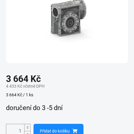
3 664 Kč
4 433 Kč včetně DPH
Měrná
3 664 Kč / 1 ks
cena:
doručení do 3 -5 dní
Přidat do košíku