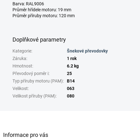
Barva: RAL9006
Průměr hřídele motoru: 19 mm
Průměr příruby motoru: 120 mm
Doplňkové parametry
Kategorie
:
Šnekové převodovky
Záruka
:
1 rok
Hmotnost
:
6.2 kg
Převodový poměr i
:
25
Typ příruby motoru (PAM)
:
B14
Velikost
:
063
Velikost příruby (PAM)
:
080
Z
á
p
a
Informace pro vás