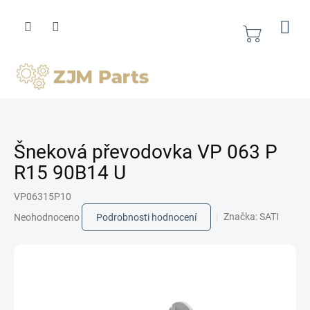
Přejít
na
obsah
Nákupní
košík
Šneková převodovka VP 063 P
R15 90B14 U
VP06315P10
Průměrné
Značka:
SATI
Neohodnoceno
Podrobnosti hodnocení
hodnocení
produktu
je
0,0
z
5
hvězdiček.