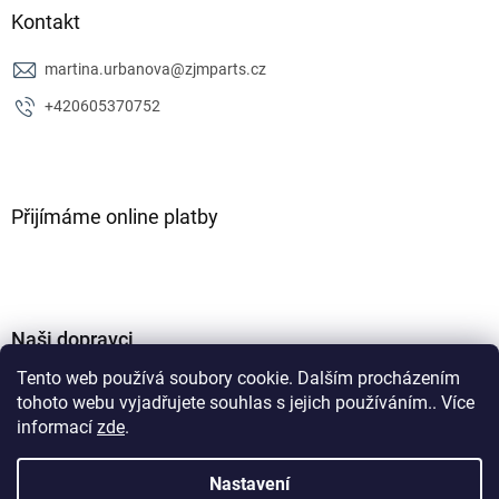
Kontakt
martina.urbanova
@
zjmparts.cz
+420605370752
Přijímáme online platby
Naši dopravci
Tento web používá soubory cookie. Dalším procházením
tohoto webu vyjadřujete souhlas s jejich používáním.. Více
informací
zde
.
Nastavení
Vytvořil Shoptet