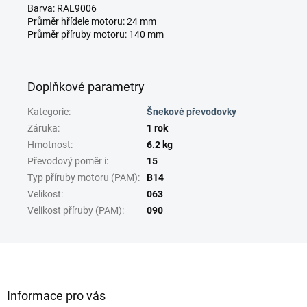
Barva: RAL9006
Průměr hřídele motoru: 24 mm
Průměr příruby motoru: 140 mm
Doplňkové parametry
Kategorie
:
Šnekové převodovky
Záruka
:
1 rok
Hmotnost
:
6.2 kg
Převodový poměr i
:
15
Typ příruby motoru (PAM)
:
B14
Velikost
:
063
Velikost příruby (PAM)
:
090
Z
á
p
a
Informace pro vás