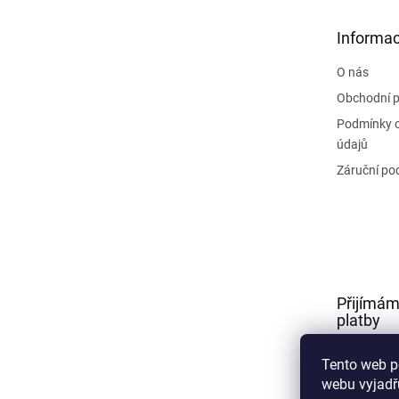
a
t
Informac
í
O nás
Obchodní 
Podmínky 
údajů
Záruční po
Přijímám
platby
Tento web p
webu vyjadřu