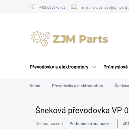
Přejít
+420605370752
martina.urbanova@zjmparts.
na
obsah
Převodovky a elektromotory
Průmyslové 
Domů
Převodovky a elektromotory
Šnekov
Šneková převodovka VP 0
Průměrné
Zn
Neohodnoceno
Podrobnosti hodnocení
hodnocení