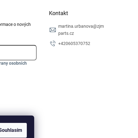
Kontakt
formace o nových
martina.urbanova
@
zjm
parts.cz
+420605370752
rany osobních
Souhlasím