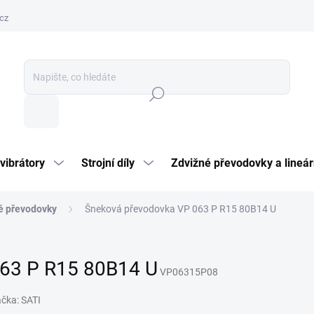
cz
Hledat
vibrátory
Strojní díly
Zdvižné převodovky a lineár
é převodovky
Šneková převodovka VP 063 P R15 80B14 U
63 P R15 80B14 U
VP06315P08
ačka:
SATI