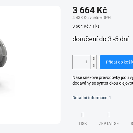
3 664 Kč
4 433 Kč včetně DPH
Měrná
3 664 Kč / 1 ks
cena:
doručení do 3 -5 dní
Přidat do koší
Naše šnekové převodovky jsou vyro
dodávány se syntetickou olejovo
Detailní informace
TISK
ZEPTAT SE
S