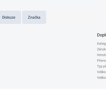
Diskuze
Značka
Dopl
Kateg
Záruk
Hmot
Převo
Typ p
Veliko
Veliko