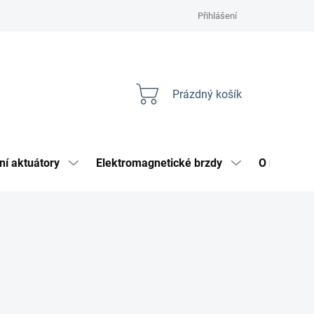
Přihlášení
Prázdný košík
Nákupní
košík
ní aktuátory
Elektromagnetické brzdy
O nás