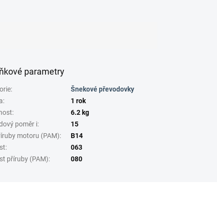
ňkové parametry
orie
:
Šnekové převodovky
a
:
1 rok
nost
:
6.2 kg
dový poměr i
:
15
říruby motoru (PAM)
:
B14
st
:
063
st příruby (PAM)
:
080