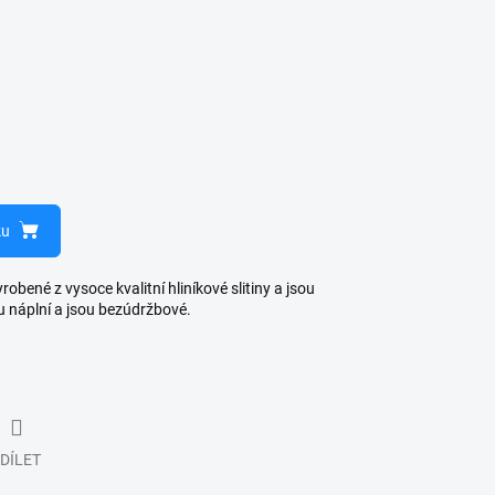
ku
bené z vysoce kvalitní hliníkové slitiny a jsou
u náplní a jsou bezúdržbové.
DÍLET