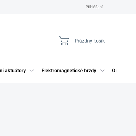
Přihlášení
Prázdný košík
Nákupní
košík
ní aktuátory
Elektromagnetické brzdy
O nás