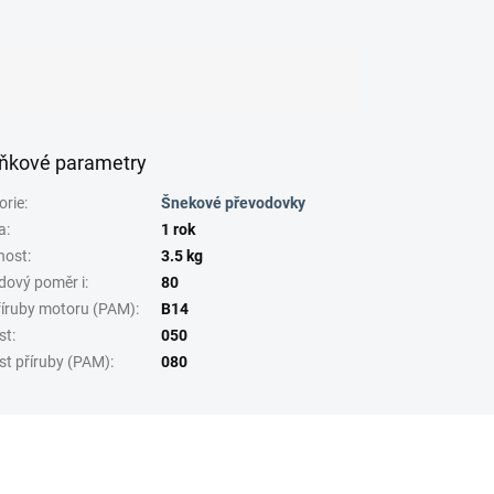
ňkové parametry
orie
:
Šnekové převodovky
a
:
1 rok
nost
:
3.5 kg
dový poměr i
:
80
říruby motoru (PAM)
:
B14
st
:
050
st příruby (PAM)
:
080