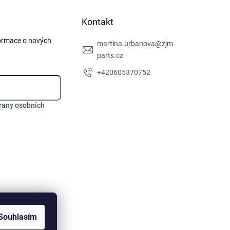
Kontakt
formace o nových
martina.urbanova
@
zjm
parts.cz
+420605370752
rany osobních
Souhlasím