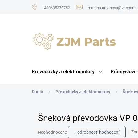
Přejít
+420605370752
martina.urbanova@zjmparts.
na
obsah
Převodovky a elektromotory
Průmyslové 
Domů
Převodovky a elektromotory
Šnekov
Šneková převodovka VP 0
Průměrné
Zn
Neohodnoceno
Podrobnosti hodnocení
hodnocení