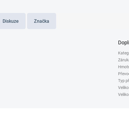
Diskuze
Značka
Dopl
Kateg
Záruk
Hmot
Převo
Typ p
Veliko
Veliko