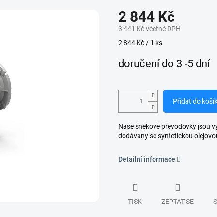
2 844 Kč
3 441 Kč včetně DPH
Měrná
2 844 Kč / 1 ks
cena:
doručení do 3 -5 dní
Přidat do koší
Naše šnekové převodovky jsou vyro
dodávány se syntetickou olejovo
Detailní informace
TISK
ZEPTAT SE
S