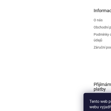
a
t
Informac
í
O nás
Obchodní 
Podmínky 
údajů
Záruční po
Přijímám
platby
Tento web p
webu vyjadřu