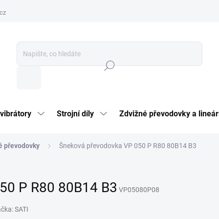
cz
Hledat
vibrátory
Strojní díly
Zdvižné převodovky a lineár
é převodovky
Šneková převodovka VP 050 P R80 80B14 B3
50 P R80 80B14 B3
VP05080P08
ačka:
SATI