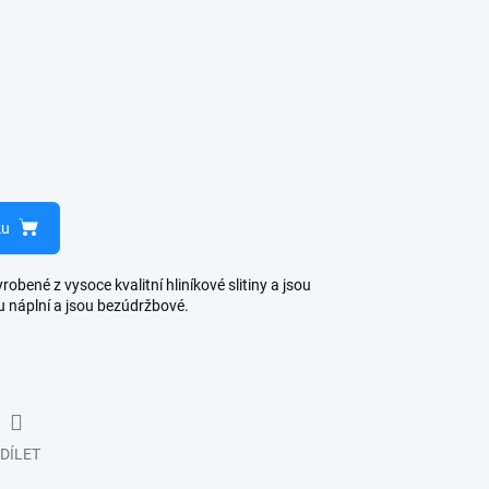
ku
bené z vysoce kvalitní hliníkové slitiny a jsou
u náplní a jsou bezúdržbové.
DÍLET