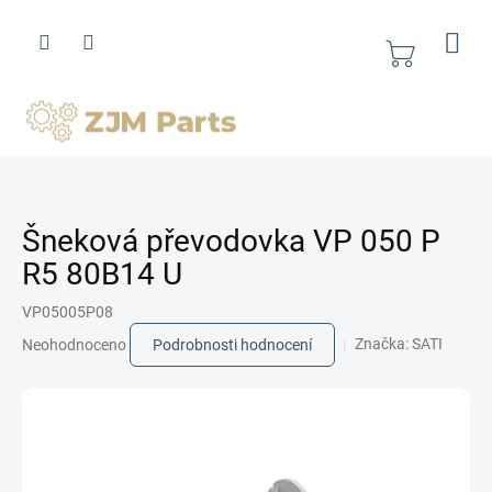
Přejít
na
obsah
Nákupní
košík
Šneková převodovka VP 050 P
R5 80B14 U
VP05005P08
Průměrné
Značka:
SATI
Neohodnoceno
Podrobnosti hodnocení
hodnocení
produktu
je
0,0
z
5
hvězdiček.