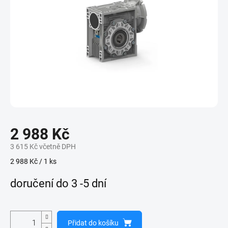
2 988 Kč
3 615 Kč včetně DPH
Měrná
2 988 Kč / 1 ks
cena:
doručení do 3 -5 dní
Přidat do košíku