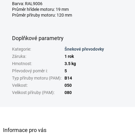
Barva: RAL9006
Průměr hřídele motoru: 19 mm
Průměr příruby motoru: 120 mm
Doplňkové parametry
Kategorie
:
Šnekové převodovky
Záruka
:
1 rok
Hmotnost
:
3.5 kg
Převodový poměr i
:
5
Typ příruby motoru (PAM)
:
B14
Velikost
:
050
Velikost příruby (PAM)
:
080
Z
á
p
a
Informace pro vás