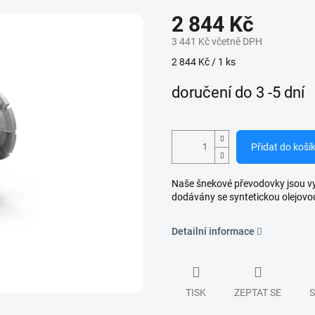
2 844 Kč
3 441 Kč včetně DPH
Měrná
2 844 Kč / 1 ks
cena:
doručení do 3 -5 dní
Přidat do koší
Naše šnekové převodovky jsou vyro
dodávány se syntetickou olejovo
Detailní informace
TISK
ZEPTAT SE
S