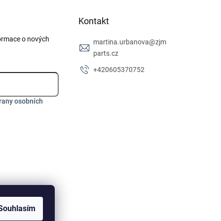
Kontakt
formace o nových
martina.urbanova
@
zjm
parts.cz
+420605370752
rany osobních
Souhlasím