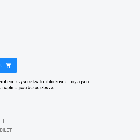
ku
bené z vysoce kvalitní hliníkové slitiny a jsou
u náplní a jsou bezúdržbové.
DÍLET