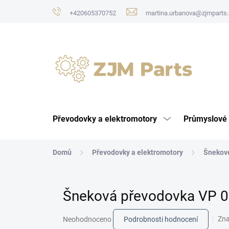
Přejít
+420605370752
martina.urbanova@zjmparts.
na
obsah
Převodovky a elektromotory
Průmyslové 
Domů
Převodovky a elektromotory
Šnekov
Šneková převodovka VP 0
Průměrné
Zn
Neohodnoceno
Podrobnosti hodnocení
hodnocení