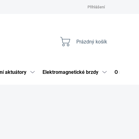
Přihlášení
Prázdný košík
Nákupní
košík
ní aktuátory
Elektromagnetické brzdy
O nás