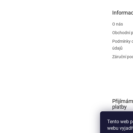
a
t
Informac
í
O nás
Obchodní 
Podmínky 
údajů
Záruční po
Přijímám
platby
Tento web p
webu vyjadřu