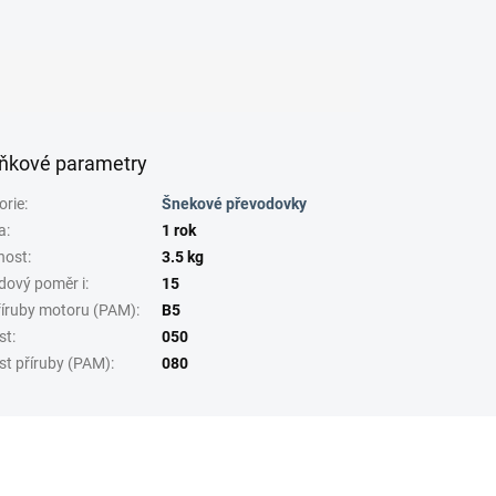
ňkové parametry
orie
:
Šnekové převodovky
a
:
1 rok
nost
:
3.5 kg
dový poměr i
:
15
říruby motoru (PAM)
:
B5
st
:
050
st příruby (PAM)
:
080