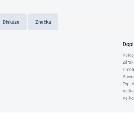
Diskuze
Značka
Dopl
Kateg
Záruk
Hmot
Převo
Typ p
Veliko
Veliko