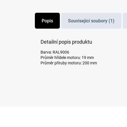
Popis
Související soubory (1)
Detailní popis produktu
Barva: RAL9006
Průměr hřídele motoru: 19 mm
Průměr příruby motoru: 200 mm
Z
á
p