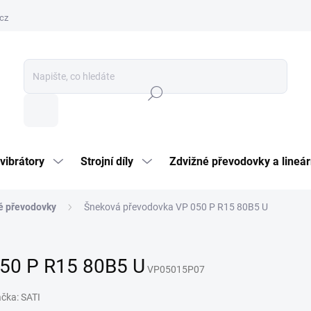
cz
Hledat
vibrátory
Strojní díly
Zdvižné převodovky a lineár
é převodovky
Šneková převodovka VP 050 P R15 80B5 U
50 P R15 80B5 U
VP05015P07
ačka:
SATI