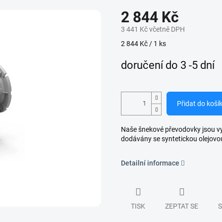
2 844 Kč
3 441 Kč včetně DPH
Měrná
2 844 Kč / 1 ks
cena:
doručení do 3 -5 dní
Přidat do koší
Naše šnekové převodovky jsou vyro
dodávány se syntetickou olejovo
Detailní informace
TISK
ZEPTAT SE
S