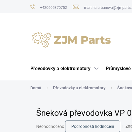
Přejít
+420605370752
martina.urbanova@zjmparts.
na
obsah
Převodovky a elektromotory
Průmyslové 
Domů
Převodovky a elektromotory
Šnekov
Šneková převodovka VP 
Průměrné
Zn
Neohodnoceno
Podrobnosti hodnocení
hodnocení