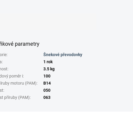
ňkové parametry
orie
:
Šnekové převodovky
a
:
1 rok
nost
:
3.5 kg
dový poměr i
:
100
říruby motoru (PAM)
:
B14
st
:
050
st příruby (PAM)
:
063