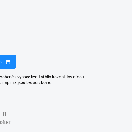
ku
bené z vysoce kvalitní hliníkové slitiny a jsou
u náplní a jsou bezúdržbové.
DÍLET