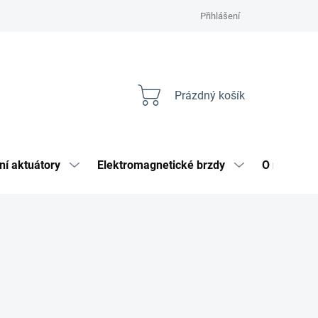
Přihlášení
Prázdný košík
Nákupní
košík
ní aktuátory
Elektromagnetické brzdy
O nás