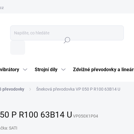
cz
Hledat
vibrátory
Strojní díly
Zdvižné převodovky a lineár
é převodovky
Šneková převodovka VP 050 P R100 63B14 U
050 P R100 63B14 U
VP050X1P04
ačka:
SATI