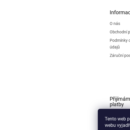
a
t
Informac
í
O nás
Obchodní 
Podmínky 
údajů
Záruční po
Přijímám
platby
Tento web p
webu vyjadřu