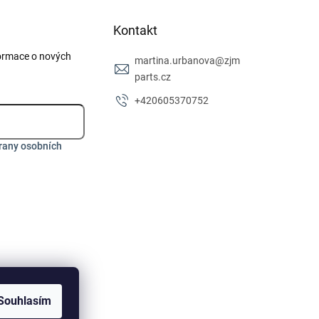
Kontakt
formace o nových
martina.urbanova
@
zjm
parts.cz
+420605370752
rany osobních
Souhlasím