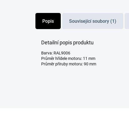
Popis
Související soubory (1)
Detailní popis produktu
Barva: RAL9006
Průměr hřídele motoru: 11 mm
Průměr příruby motoru: 90 mm
Z
á
p