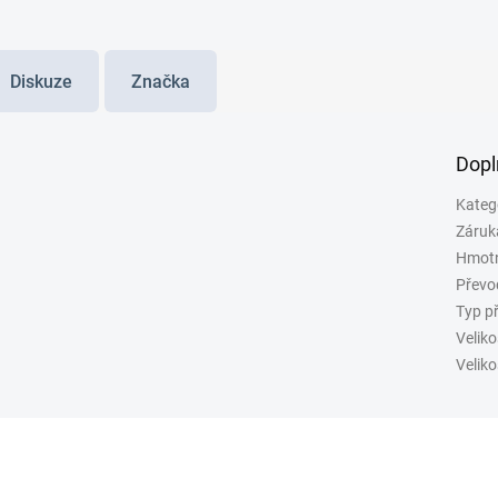
Diskuze
Značka
Dopl
Kateg
Záruk
Hmot
Převo
Typ p
Veliko
Veliko