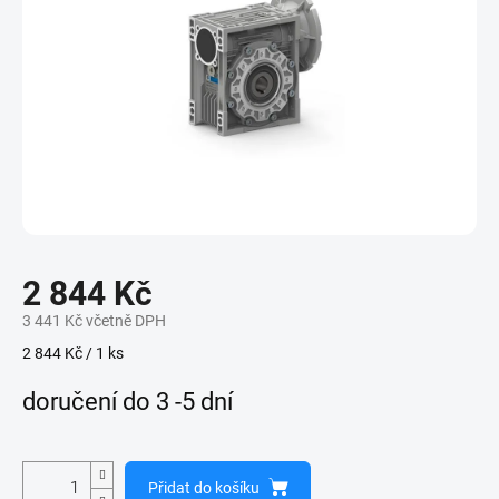
2 844 Kč
3 441 Kč včetně DPH
Měrná
2 844 Kč / 1 ks
cena:
doručení do 3 -5 dní
Přidat do košíku