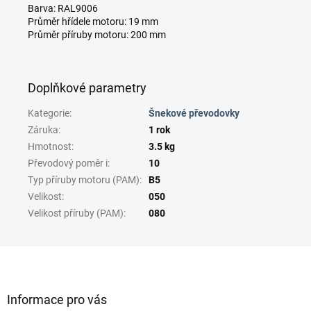
Barva: RAL9006
Průměr hřídele motoru: 19 mm
Průměr příruby motoru: 200 mm
Doplňkové parametry
Kategorie
:
Šnekové převodovky
Záruka
:
1 rok
Hmotnost
:
3.5 kg
Převodový poměr i
:
10
Typ příruby motoru (PAM)
:
B5
Velikost
:
050
Velikost příruby (PAM)
:
080
Z
á
p
a
Informace pro vás