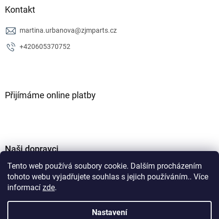
Kontakt
martina.urbanova
@
zjmparts.cz
+420605370752
Přijímáme online platby
Naši dopravci
Tento web používá soubory cookie. Dalším procházením
tohoto webu vyjadřujete souhlas s jejich používáním.. Více
informací
zde
.
Nastavení
Vytvořil Shoptet