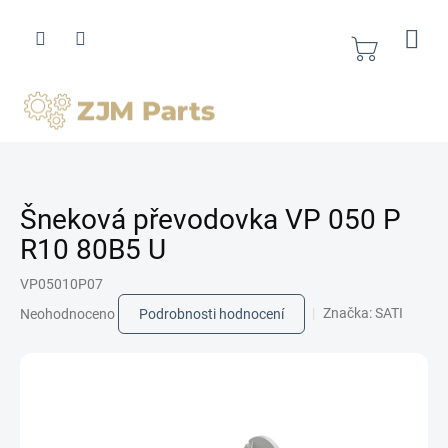
Přejít
na
obsah
Nákupní
košík
Šneková převodovka VP 050 P
R10 80B5 U
VP05010P07
Průměrné
Značka:
SATI
Neohodnoceno
Podrobnosti hodnocení
hodnocení
produktu
je
0,0
z
5
hvězdiček.